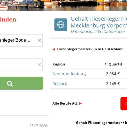
Gehalt Fliesenlegermei
finden
Mecklenburg-Vorpo
Datenbasis: 435 Datensätze
×
Fliesenlegermeister / in in Deutschland
×
Region
1. Quartil
Neubrandenburg
2.084 €
Rostock
2.145 €
Alle Berufe A-Z
Gehalt Fliesenlegermeist
25.07.2026