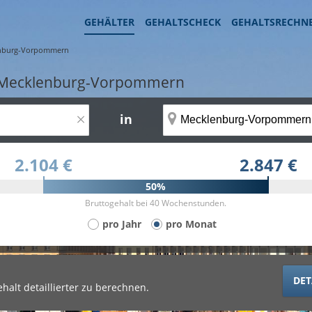
GEHÄLTER
GEHALTSCHECK
GEHALTSRECHN
nburg-Vorpommern
in Mecklenburg-Vorpommern
×
in
2.104 €
2.847 €
50%
Bruttogehalt bei 40 Wochenstunden.
pro Jahr
pro Monat
DET
halt detaillierter zu berechnen.