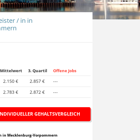
ster / in in
mmern
Mittelwert
3. Quartil
Offene Jobs
2.150 €
2.857 €
---
2.783 €
2.872 €
---
INDIVIDUELLER GEHALTSVERGLEICH
er / in in Mecklenburg-Vorpommern