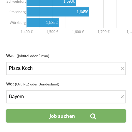
Schweinfurt
1,593€
Starnberg
1,645€
Würzburg
1,525€
1,400 €
1,500 €
1,600 €
1,700 €
1,…
Was:
(Jobtitel oder Firma)
×
Wo:
(Ort, PLZ oder Bundesland)
×