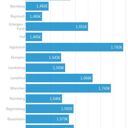
Bamberg
1,492€
Bayreuth
1,465€
Erlangen /
1,651€
Fürth
Hof
1,465€
Ingolstadt
1,792€
Kempten
1,543€
Landsberg
1,559€
Landshut
1,669€
München
1,743€
Nürnberg
1,546€
Regensburg
1,592€
Rosenheim
1,573€