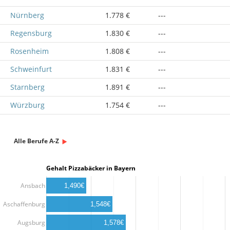
Nürnberg
1.778 €
---
Regensburg
1.830 €
---
Rosenheim
1.808 €
---
Schweinfurt
1.831 €
---
Starnberg
1.891 €
---
Würzburg
1.754 €
---
Alle Berufe A-Z
Gehalt Pizzabäcker in Bayern
Ansbach
1,490€
Aschaffenburg
1,548€
Augsburg
1,578€