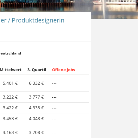
er / Produktdesignerin
Deutschland
Mittelwert
3. Quartil
Offene Jobs
5.401 €
6.332 €
---
3.222 €
3.777 €
---
3.422 €
4.338 €
---
3.453 €
4.048 €
---
3.163 €
3.708 €
---