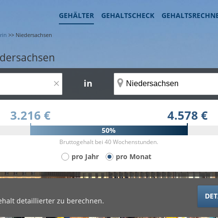
GEHÄLTER
GEHALTSCHECK
GEHALTSRECHN
rin
>>
Niedersachsen
edersachsen
×
in
3.216 €
4.578 €
50%
Bruttogehalt bei 40 Wochenstunden.
pro Jahr
pro Monat
DET
halt detaillierter zu berechnen.