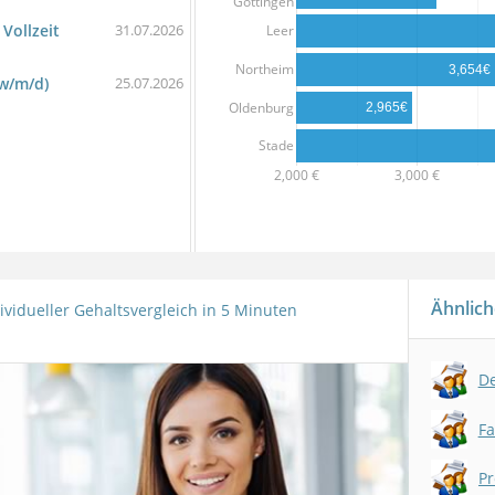
Göttingen
 Vollzeit
31.07.2026
Leer
Northeim
3,654€
(w/m/d)
25.07.2026
Oldenburg
2,965€
Stade
2,000 €
3,000 €
Ähnlich
ividueller Gehaltsvergleich in 5 Minuten
De
Fa