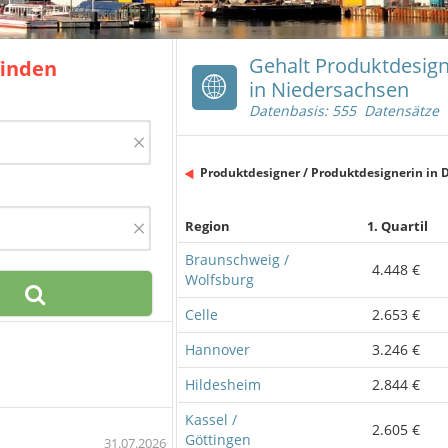
Gehalt Produktdesign
finden
in Niedersachsen
Datenbasis: 555 Datensätze
×
Produktdesigner / Produktdesignerin in 
×
Region
1. Quartil
Braunschweig /
4.448 €
Wolfsburg
Celle
2.653 €
Hannover
3.246 €
Hildesheim
2.844 €
Kassel /
2.605 €
Göttingen
31.07.2026