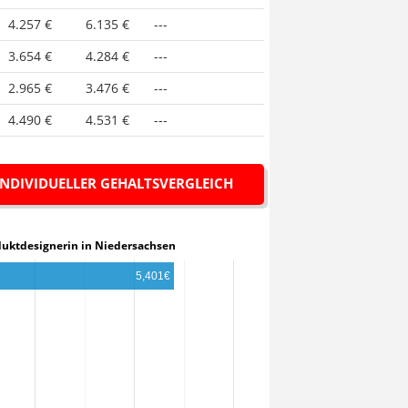
4.257 €
6.135 €
---
3.654 €
4.284 €
---
2.965 €
3.476 €
---
4.490 €
4.531 €
---
INDIVIDUELLER GEHALTSVERGLEICH
 Produktdesignerin in Niedersachsen
5,401€