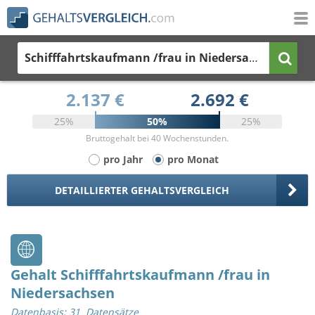
Schifffahrtskaufmann /frau
in Niedersachsen
2.137 €
2.692 €
25%
50%
25%
Bruttogehalt bei 40 Wochenstunden.
pro Jahr
pro Monat
DETAILLIERTER GEHALTSVERGLEICH
Gehalt Schifffahrtskaufmann /frau in
Niedersachsen
Datenbasis: 31 Datensätze