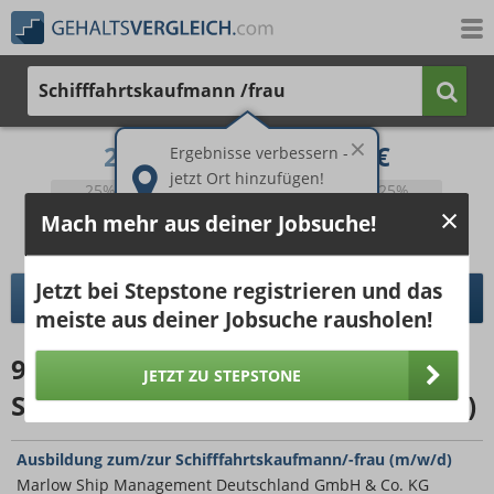
Schifffahrtskaufmann /frau
2.586 €
3.914 €
Ergebnisse verbessern -
jetzt Ort hinzufügen!
25%
50%
25%
Bruttogehalt bei 40 Wochenstunden.
Mach mehr aus deiner Jobsuche!
Ort hinzufügen
pro Jahr
pro Monat
Jetzt bei Stepstone registrieren und das
DETAILLIERTER GEHALTSVERGLEICH
meiste aus deiner Jobsuche rausholen!
94
Jobangebote
für
JETZT ZU STEPSTONE
Schifffahrtskaufmann /frau (15km)
Ausbildung zum/zur Schifffahrtskaufmann/-frau (m/w/d)
Marlow Ship Management Deutschland GmbH & Co. KG