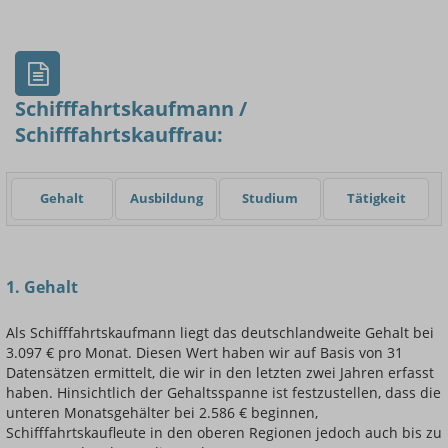
- Min.
Frauen / Männer
- Mittelwert
- Max.
Schifffahrtskaufmann /
Schifffahrtskauffrau:
Einsteigerin / Einsteiger
Gehalt
Ausbildung
Studium
Tätigkeit
1. Gehalt
Als Schifffahrtskaufmann liegt das deutschlandweite Gehalt bei
3.097 € pro Monat. Diesen Wert haben wir auf Basis von 31
Datensätzen ermittelt, die wir in den letzten zwei Jahren erfasst
haben. Hinsichtlich der Gehaltsspanne ist festzustellen, dass die
unteren Monatsgehälter bei 2.586 € beginnen,
Schifffahrtskaufleute in den oberen Regionen jedoch auch bis zu