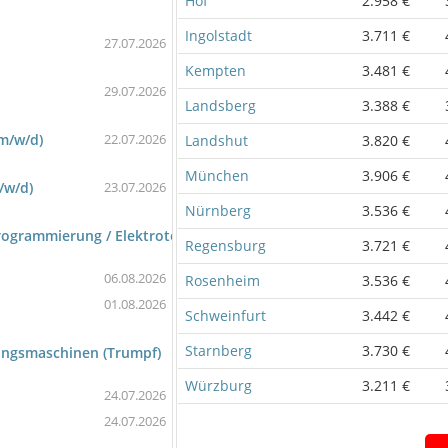
Hof
2.958 €
Ingolstadt
3.711 €
27.07.2026
Kempten
3.481 €
29.07.2026
Landsberg
3.388 €
m/w/d)
22.07.2026
Landshut
3.820 €
München
3.906 €
/w/d)
23.07.2026
Nürnberg
3.536 €
Programmierung / Elektrotechnik / Automatisierung (m/w/d)
Regensburg
3.721 €
06.08.2026
Rosenheim
3.536 €
01.08.2026
Schweinfurt
3.442 €
Starnberg
3.730 €
ungsmaschinen (Trumpf)
Würzburg
3.211 €
24.07.2026
24.07.2026