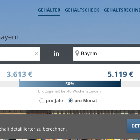
GEHÄLTER
GEHALTSCHECK
GEHALTSRECHN
Bayern
×
in
3.613 €
5.119 €
50%
Bruttogehalt bei 40 Wochenstunden.
pro Jahr
pro Monat
DET
halt detaillierter zu berechnen.