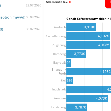
Alle Berufe A-Z
)
28.07.2026
ception (m/w/d)
05.08.2026
Gehalt Softwareentwickler i
Ansbach
3,910€
d)
30.07.2026
Aschaffenburg
4,102€
Augsburg
4,108€
Bamberg
3,773€
Bayreuth
3,569€
Erlangen /
4,126€
Fürth
Hof
3,595€
Ingolstadt
4,
Kempten
4,073€
Landsberg
3,787€