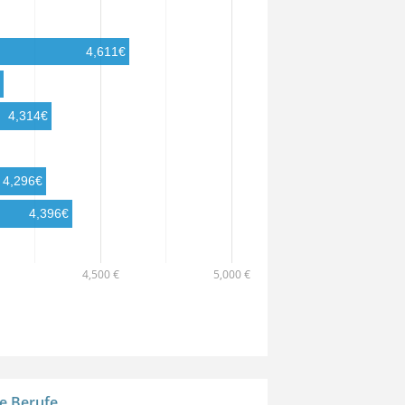
4,611€
4,314€
4,296€
4,396€
4,500 €
5,000 €
e Berufe