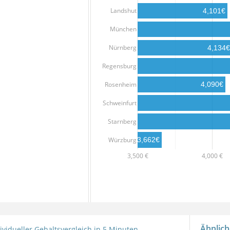
Landshut
4,101€
München
Nürnberg
4,134€
Regensburg
Rosenheim
4,090€
Schweinfurt
Starnberg
Würzburg
3,662€
3,500 €
4,000 €
Ähnlich
ividueller Gehaltsvergleich in 5 Minuten