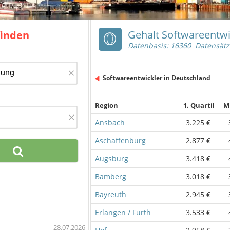
Gehalt Softwareentwi
finden
Datenbasis: 16360 Datensätz
×
Softwareentwickler in Deutschland
Region
1. Quartil
M
×
Ansbach
3.225 €
Aschaffenburg
2.877 €
Augsburg
3.418 €
Bamberg
3.018 €
Bayreuth
2.945 €
Erlangen / Fürth
3.533 €
28.07.2026