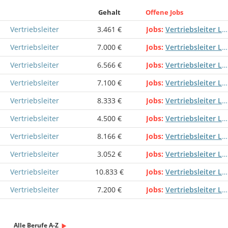
Gehalt
Offene Jobs
Vertriebsleiter
3.461 €
Jobs
Vertriebsleiter Leiter Vertrieb Leitung Vertrieb Verkaufsleiter
Vertriebsleiter
7.000 €
Jobs
Vertriebsleiter Leiter Vertrieb Leitung Vertrieb Verkaufsleiter
Vertriebsleiter
6.566 €
Jobs
Vertriebsleiter Leiter Vertrieb Leitung Vertrieb Verkaufsleiter
Vertriebsleiter
7.100 €
Jobs
Vertriebsleiter Leiter Vertrieb Leitung Vertrieb Verkaufsleiter
Vertriebsleiter
8.333 €
Jobs
Vertriebsleiter Leiter Vertrieb Leitung Vertrieb Verkaufsleiter
Vertriebsleiter
4.500 €
Jobs
Vertriebsleiter Leiter Vertrieb Leitung Vertrieb Verkaufsleiter
Vertriebsleiter
8.166 €
Jobs
Vertriebsleiter Leiter Vertrieb Leitung Vertrieb Verkaufsleiter
Vertriebsleiter
3.052 €
Jobs
Vertriebsleiter Leiter Vertrieb Leitung Vertrieb Verkaufsleiter
Vertriebsleiter
10.833 €
Jobs
Vertriebsleiter Leiter Vertrieb Leitung Vertrieb Verkaufsleiter
Vertriebsleiter
7.200 €
Jobs
Vertriebsleiter Leiter Vertrieb Leitung Vertrieb Verkaufsleiter
Alle Berufe A-Z