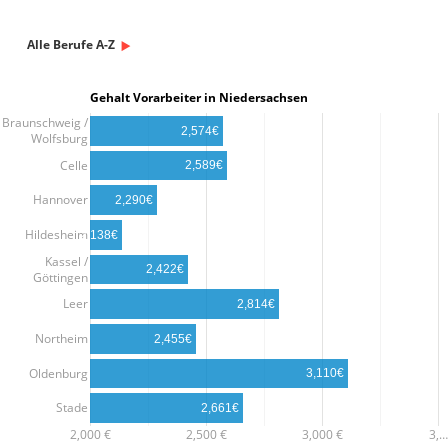
Alle Berufe A-Z
Gehalt Vorarbeiter in Niedersachsen
Braunschweig /
2,574€
Wolfsburg
Celle
2,589€
Hannover
2,290€
Hildesheim
2,138€
Kassel /
2,422€
Göttingen
Leer
2,814€
Northeim
2,455€
Oldenburg
3,110€
Stade
2,661€
2,000 €
2,500 €
3,000 €
3,…