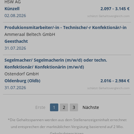
HSW AG
Künzell
2.097 - 3.145 €
02.08.2026
schätzt Gehaltsvergleich.com
Produkionsmitarbeiter/-in - Technische/-r Konfektionär/-in
Ammeraal Beltech GmbH
Geesthacht
31.07.2026
Segelmacher/ Segelmacherin (m/w/d) oder techn.
Konfektionär/ Konfektionärin (m/w/d)
Ostendorf GmbH
Oldenburg (Oldb)
2.016 - 2.984 €
31.07.2026
schätzt Gehaltsvergleich.com
Erste
1
2
3
Nächste
*Die Gehaltsspannen werden aus dem Stellenanzeigeninhalt errechnet
und entsprechen der marktüblichen Vergütung basierend auf 2 Mio.
Gehaltsdatensätzen.