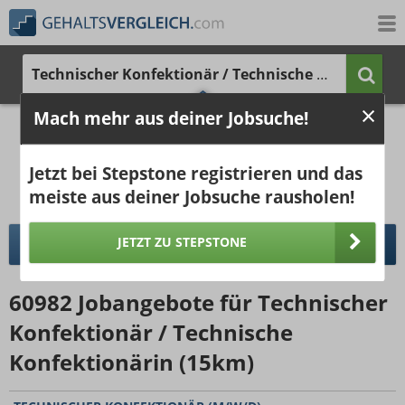
Technischer Konfektionär / Technische Konfektionärin
Mach mehr aus deiner Jobsuche!
2.716 €
4.314 €
Ergebnisse verbessern -
jetzt Ort hinzufügen!
25%
50%
25%
Jetzt bei Stepstone registrieren und das
Bruttogehalt bei 40 Wochenstunden.
Ort hinzufügen
meiste aus deiner Jobsuche rausholen!
pro Jahr
pro Monat
JETZT ZU STEPSTONE
DETAILLIERTER GEHALTSVERGLEICH
60982
Jobangebote
für Technischer
Konfektionär / Technische
Konfektionärin (15km)