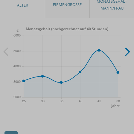
Monatsgehalt (hochgerechnet auf 40 Stunden)
- Min.
Frauen / Männer
- Mittelwert
- Max.