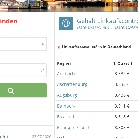
Gehalt Einkaufscontro
finden
Datenbasis: 8615 Datensätze
×
Einkaufscontroller/-in in Deutschland
Region
1. Quartil
×
Ansbach
3.532 €
Aschaffenburg
3.833 €
Augsburg
3.436 €
Bamberg
3.911 €
Bayreuth
3.518 €
Erlangen / Fürth
3.805 €
m/d)
23.07.2026