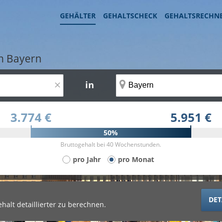
GEHÄLTER
GEHALTSCHECK
GEHALTSRECHN
in Bayern
×
in
3.774 €
5.951 €
50%
Bruttogehalt bei 40 Wochenstunden.
pro Jahr
pro Monat
DET
halt detaillierter zu berechnen.