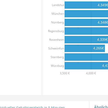
Landshut
4,349
München
Nürnberg
4,348
Regensburg
Rosenheim
4,339€
Schweinfurt
4,265€
Starnberg
Würzburg
4,4
3,500 €
4,000 €
Ähnlich
ividueller Gehaltsvergleich in 5 Minuten