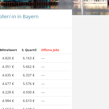
ller/-in in Bayern
Mittelwert
3. Quartil
Offene Jobs
4.820 €
6.163 €
---
4.351 €
5.662 €
---
4.635 €
6.337 €
---
4.677 €
5.576 €
---
4.228 €
4.930 €
---
4.984 €
6.610 €
---