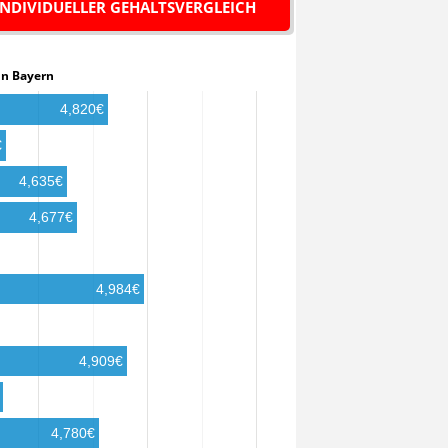
INDIVIDUELLER GEHALTSVERGLEICH
in in Bayern
4,820€
€
4,635€
4,677€
4,984€
4,909€
4,780€