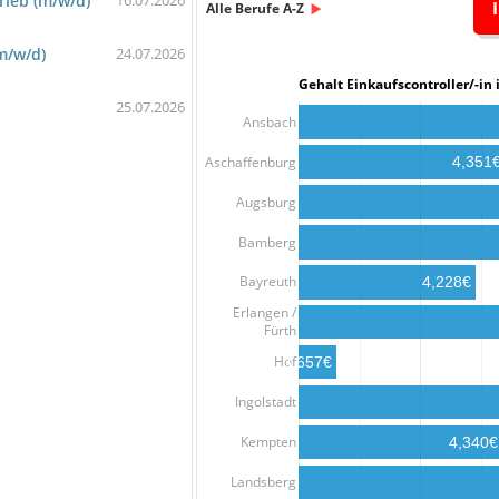
rieb (m/w/d)
16.07.2026
Alle Berufe A-Z
m/w/d)
24.07.2026
Gehalt Einkaufscontroller/-
25.07.2026
Ansbach
Aschaffenburg
4,351
Augsburg
Bamberg
Bayreuth
4,228€
Erlangen /
Fürth
Hof
3,657€
Ingolstadt
Kempten
4,340€
Landsberg