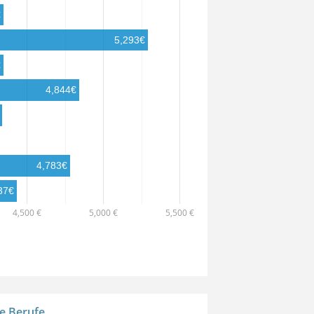
€
5,293€
€
4,844€
4,783€
37€
4,500 €
5,000 €
5,500 €
e Berufe