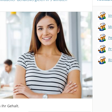
In
Me
Pe
Pr
Ri
 Ihr Gehalt.