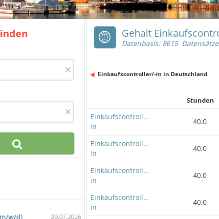
Gehalt Einkaufscontro
finden
Datenbasis: 8615 Datensätze
×
Einkaufscontroller/-in in Deutschland
Stunden
×
Einkaufscontroller/-
40.0
in
Einkaufscontroller/-
40.0
in
Einkaufscontroller/-
40.0
in
Einkaufscontroller/-
40.0
in
(m/w/d)
29.07.2026