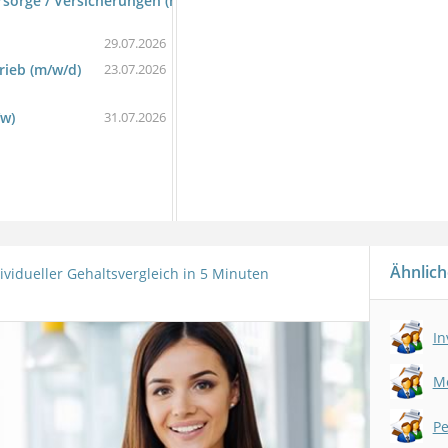
rsorge / Versicherungen (m/w/d)
29.07.2026
rieb (m/w/d)
23.07.2026
/w)
31.07.2026
Ähnlich
ividueller Gehaltsvergleich in 5 Minuten
In
Me
Pe