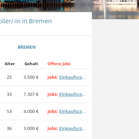
ller/-in in Bremen
BREMEN
Alter
Gehalt
Offene Jobs
25
3.500 €
Jobs
Einkaufscontroller/-in
33
7.307 €
Jobs
Einkaufscontroller/-in
53
4.000 €
Jobs
Einkaufscontroller/-in
36
3.000 €
Jobs
Einkaufscontroller/-in