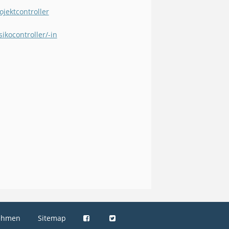
ojektcontroller
sikocontroller/-in
ehmen
Sitemap