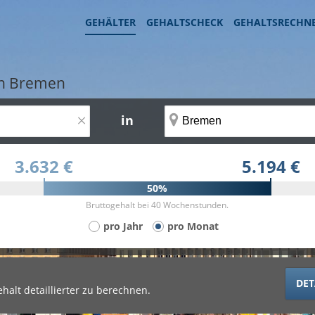
GEHÄLTER
GEHALTSCHECK
GEHALTSRECHN
 in Bremen
×
in
3.632 €
5.194 €
50%
Bruttogehalt bei 40 Wochenstunden.
pro Jahr
pro Monat
DET
halt detaillierter zu berechnen.