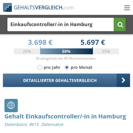
Einkaufscontroller/-in
in Hamburg
3.698 €
5.697 €
25%
50%
25%
Bruttogehalt bei 40 Wochenstunden.
pro Jahr
pro Monat
DETAILLIERTER GEHALTSVERGLEICH
Gehalt Einkaufscontroller/-in in Hamburg
Datenbasis: 8615 Datensätze