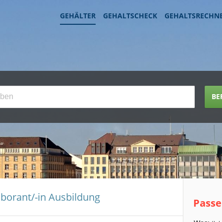
GEHÄLTER
GEHALTSCHECK
GEHALTSRECHN
BE
aborant/-in Ausbildung
Passe