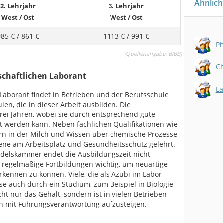
Ähnlich
2. Lehrjahr
3. Lehrjahr
West
/
Ost
West
/
Ost
985 €
/
861 €
1113 €
/
991 €
Ph
(
Quellenangabe:
BIBB)
Ch
schaftlichen Laborant
La
Laborant findet in Betrieben und der Berufsschule
ulen, die in dieser Arbeit ausbilden. Die
drei Jahren, wobei sie durch entsprechend gute
 werden kann. Neben fachlichen Qualifikationen wie
ern in der Milch und Wissen über chemische Prozesse
ene am Arbeitsplatz und Gesundheitsschutz gelehrt.
ndelskammer endet die Ausbildungszeit nicht
 regelmäßige Fortbildungen wichtig, um neuartige
rkennen zu können. Viele, die als Azubi im Labor
se auch durch ein Studium, zum Beispiel in Biologie
ht nur das Gehalt, sondern ist in vielen Betrieben
on mit Führungsverantwortung aufzusteigen.