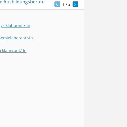
e Ausbildungsberufe
1
/ 2
ysiklaborant/-in
emielaborant/-in
cklaborant/-in