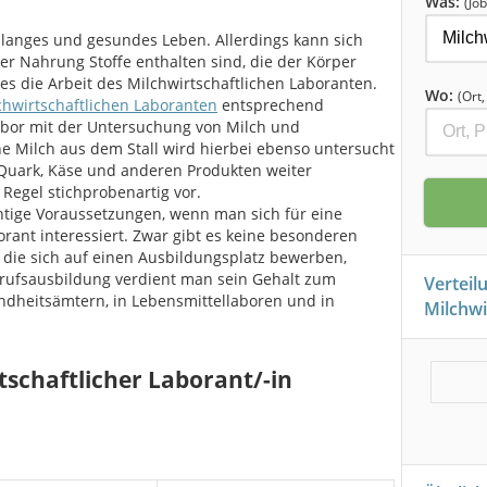
Was:
(Job
n langes und gesundes Leben. Allerdings kann sich
er Nahrung Stoffe enthalten sind, die der Körper
 es die Arbeit des Milchwirtschaftlichen Laboranten.
Wo:
(Ort
chwirtschaftlichen Laboranten
entsprechend
 Labor mit der Untersuchung von Milch und
he Milch aus dem Stall wird hierbei ebenso untersucht
u Quark, Käse und anderen Produkten weiter
Regel stichprobenartig vor.
htige Voraussetzungen, wenn man sich für eine
rant interessiert. Zwar gibt es keine besonderen
 die sich auf einen Ausbildungsplatz bewerben,
erufsausbildung verdient man sein Gehalt zum
Verteil
undheitsämtern, in Lebensmittellaboren und in
Milchwi
tschaftlicher Laborant/-in