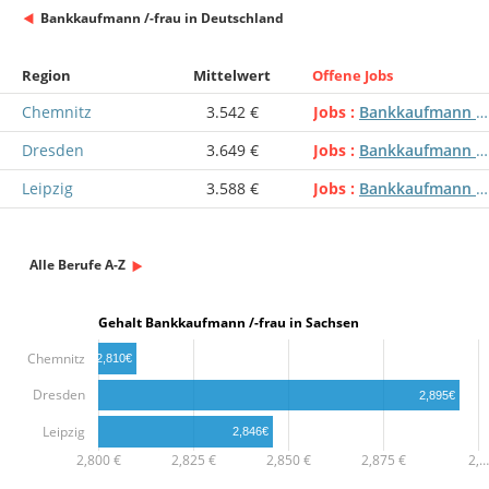
Bankkaufmann /-frau in Deutschland
Region
Mittelwert
Offene Jobs
Chemnitz
3.542 €
Jobs
Bankkaufmann /-frau
Dresden
3.649 €
Jobs
Bankkaufmann /-frau
Leipzig
3.588 €
Jobs
Bankkaufmann /-frau
Alle Berufe A-Z
Gehalt Bankkaufmann /-frau in Sachsen
Chemnitz
2,810€
Dresden
2,895€
Leipzig
2,846€
2,800 €
2,825 €
2,850 €
2,875 €
2,…