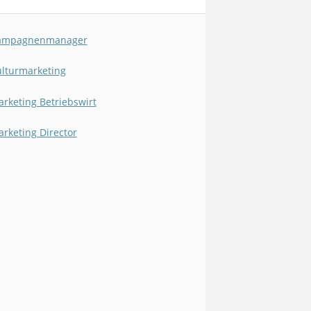
ampagnenmanager
lturmarketing
rketing Betriebswirt
rketing Director