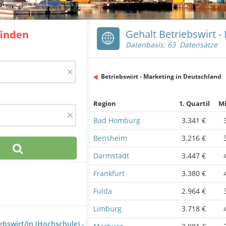
Gehalt Betriebswirt -
finden
Datenbasis: 63 Datensätze
×
Betriebswirt - Marketing in Deutschland
Region
1. Quartil
Mi
×
Bad Homburg
3.341 €
Bensheim
3.216 €
Darmstadt
3.447 €
Frankfurt
3.380 €
Fulda
2.964 €
Limburg
3.718 €
iebswirt/in (Hochschule) - Werbung, Marketingkommunikation)