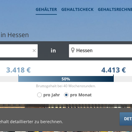
GEHÄLTER
GEHALTSCHECK
GEHALTSRECHN
n
 in Hessen
×
in
3.418 €
4.413 €
50%
Bruttogehalt bei 40 Wochenstunden.
pro Jahr
pro Monat
DET
halt detaillierter zu berechnen.