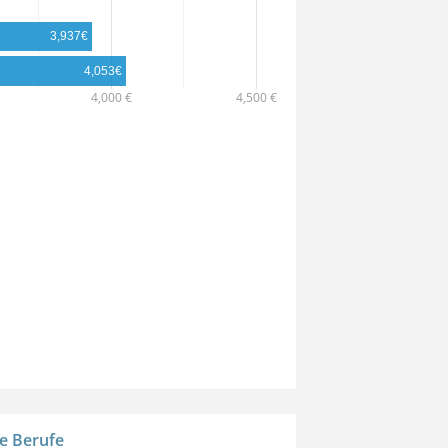
ssional in Wirtschaft)
3,937€
4,053€
4,000 €
4,500 €
e Berufe