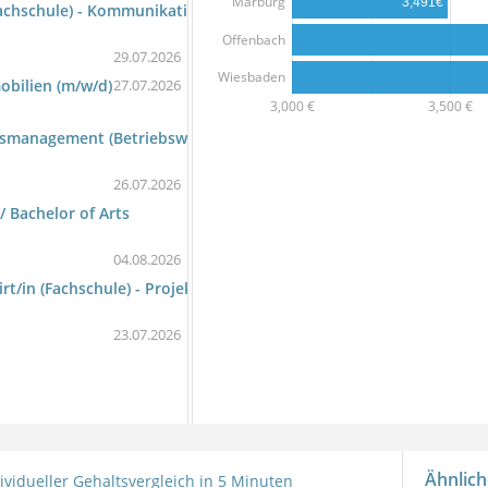
Marburg
3,491€
 (Fachschule) - Kommunikation und Büromanagement/Bachelor Profe
Offenbach
29.07.2026
Wiesbaden
mobilien (m/w/d)
27.07.2026
3,000 €
3,500 €
tsmanagement (Betriebswirt/in (HwO))
26.07.2026
 Bachelor of Arts
04.08.2026
irt/in (Fachschule) - Projektmanagement)
23.07.2026
Ähnlich
ividueller Gehaltsvergleich in 5 Minuten