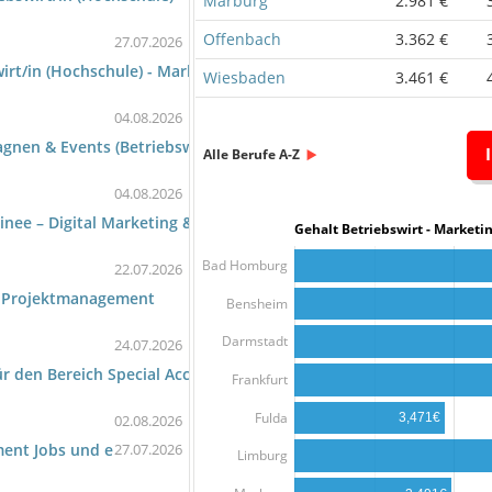
Marburg
2.981 €
Offenbach
3.362 €
27.07.2026
rt/in (Hochschule) - Marketing)
Wiesbaden
3.461 €
04.08.2026
gnen & Events (Betriebswirt/in (Fachschule) - Marketingkommunik
Alle Berufe A-Z
04.08.2026
ee – Digital Marketing & Social Media (m/w/d) Nr.: 0025 (Betrie
Gehalt Betriebswirt - Marke
Bad Homburg
22.07.2026
– Projekt­management
Bensheim
Darmstadt
24.07.2026
ür den Bereich Special Accounting
Frankfurt
Fulda
3,471€
02.08.2026
ent Jobs und e
27.07.2026
Limburg