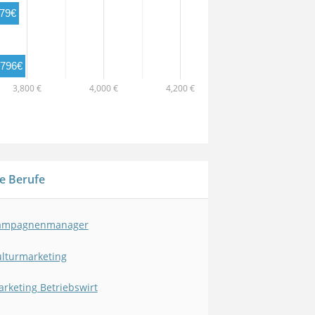
779€
,796€
3,800 €
4,000 €
4,200 €
e Berufe
ampagnenmanager
lturmarketing
rketing Betriebswirt