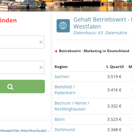
Gehalt Betriebswirt -
finden
Westfalen
Datenbasis: 63 Datensätze
×
Betriebswirt - Marketing in Deutschland
×
Region
1. Quartil
M
Aachen
3.519 €
Bielefeld /
3.416 €
Paderborn
Bochum / Herne /
3.332 €
Recklinghausen
Bonn
3.523 €
Dortmund
3.348 €
iebswirt/in (Hochschule) - Werbung, Marketingkommunikation)