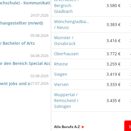
 (Fachschule) - Kommunikation und Büromanagement/Bachelor Profe
Bergisch-
3.580 €
Gladbach
29.07.2026
Mönchengladbach
changestellter (m/w/d)
3.383 €
/ Neuss
05.08.2026
Münster /
3.416 €
 Bachelor of Arts
Osnabrück
Oberhausen
3.772 €
04.08.2026
ür den Bereich Special Accounting
Rheine
3.259 €
Siegen
3.419 €
02.08.2026
ent Jobs und e
27.07.2026
Viersen
3.333 €
Wuppertal /
Remscheid /
3.435 €
Solingen
Alle Berufe A-Z