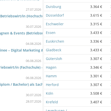
Duisburg
3.364 €
27.07.2026
Düsseldorf
3.615 €
Betriebswirt/in (Hochschule) - Marketing)
Eschweiler
3.315 €
30.07.2026
Essen
3.433 €
gnen & Events (Betriebswirt/in (Fachschule) - Marketingkommunik
Euskirchen
3.336 €
04.08.2026
Gladbeck
3.433 €
ee – Digital Marketing & Social Media (m/w/d) Nr.: 0025 (Betrie
Gütersloh
3.307 €
06.08.2026
Hagen
3.346 €
riebswirt/in (Fachschule) - Absatz/Marketing/Bachelor Professional
Hamm
3.301 €
06.08.2026
Diplom / Bachelor) als Sachbearbeiterin / Sachbearbeiter (m/w/d) 
Herford
3.307 €
Köln
3.508 €
30.07.2026
28.07.2026
Krefeld
3.407 €
Leverkusen /