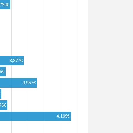
,794€
3,877€
65€
3,957€
€
76€
4,169€