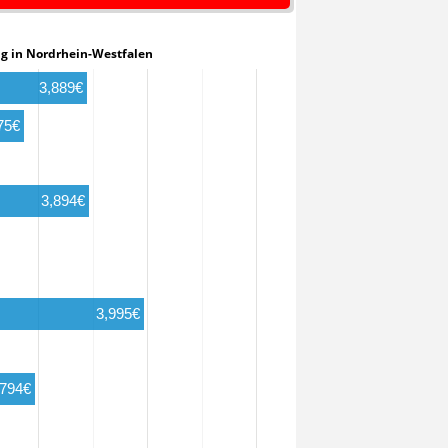
keting in Nordrhein-Westfalen
3,889€
75€
3,894€
3,995€
,794€