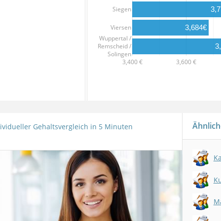
Siegen
3,
3,684€
Viersen
Wuppertal /
Remscheid /
3
Solingen
3,400 €
3,600 €
Ähnlich
ividueller Gehaltsvergleich in 5 Minuten
K
Ku
Ma