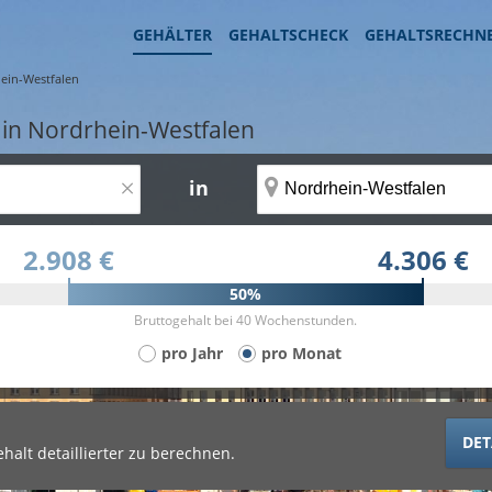
GEHÄLTER
GEHALTSCHECK
GEHALTSRECHN
ein-Westfalen
 in Nordrhein-Westfalen
×
in
2.908 €
4.306 €
50%
Bruttogehalt bei 40 Wochenstunden.
pro Jahr
pro Monat
DET
halt detaillierter zu berechnen.