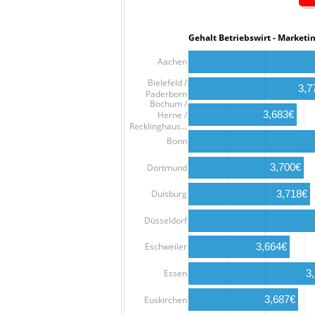
Gehalt Betriebswirt - Mar
Aachen
Bielefeld /
3,7
Paderborn
Bochum /
3,683€
Herne /
Recklinghaus…
Bonn
3,700€
Dortmund
3,718€
Duisburg
Düsseldorf
3,664€
Eschweiler
Essen
3
3,687€
Euskirchen