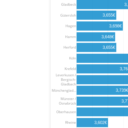
Gladbeck
3
3,655€
Gütersloh
Hagen
3,698€
Hamm
3,648€
3,655€
Herford
Köln
3,7
Krefeld
Leverkusen /
Bergisch-
Gladbach
3,739
Mönchenglad…
Münster /
3,7
Osnabrück
Oberhausen
Rheine
3,602€