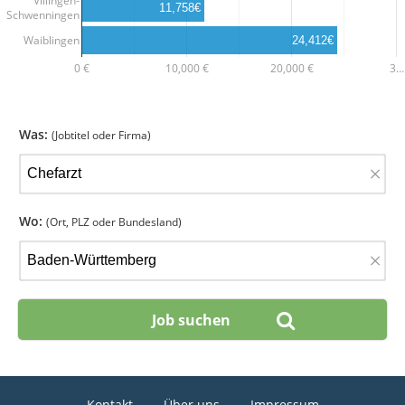
Villingen-
11,758€
Schwenningen
Waiblingen
24,412€
0 €
10,000 €
20,000 €
3…
Was:
(Jobtitel oder Firma)
×
Wo:
(Ort, PLZ oder Bundesland)
×
Kontakt
Über uns
Impressum