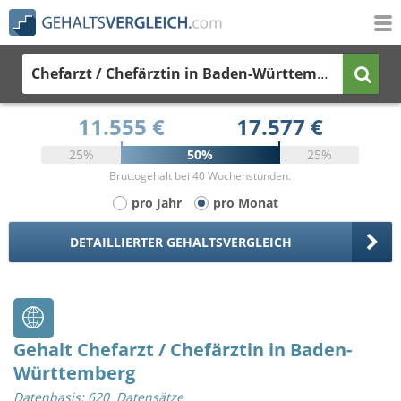
Chefarzt / Chefärztin
in Baden-Württemberg
11.555 €
17.577 €
25%
50%
25%
Bruttogehalt bei 40 Wochenstunden.
pro Jahr
pro Monat
DETAILLIERTER GEHALTSVERGLEICH
Gehalt Chefarzt / Chefärztin in Baden-
Württemberg
Datenbasis: 620 Datensätze