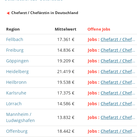
Chefarzt / Chefärztin in Deutschland
Region
Mittelwert
Offene Jobs
Fellbach
17.361 €
Jobs
Chefarzt / Chefärztin
Freiburg
14.836 €
Jobs
Chefarzt / Chefärztin
Göppingen
19.209 €
Jobs
Chefarzt / Chefärztin
Heidelberg
21.419 €
Jobs
Chefarzt / Chefärztin
Heilbronn
19.538 €
Jobs
Chefarzt / Chefärztin
Karlsruhe
17.375 €
Jobs
Chefarzt / Chefärztin
Lörrach
14.586 €
Jobs
Chefarzt / Chefärztin
Mannheim /
13.832 €
Jobs
Chefarzt / Chefärztin
Ludwigshafen
Offenburg
18.442 €
Jobs
Chefarzt / Chefärztin