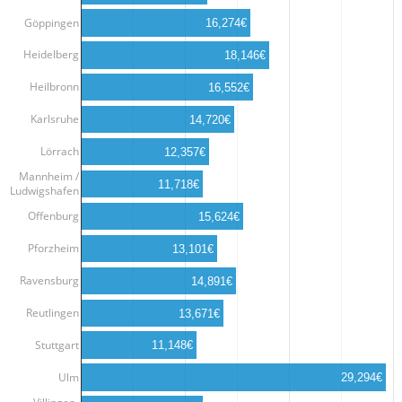
Göppingen
16,274€
Heidelberg
18,146€
Heilbronn
16,552€
Karlsruhe
14,720€
Lörrach
12,357€
Mannheim /
11,718€
Ludwigshafen
Offenburg
15,624€
Pforzheim
13,101€
Ravensburg
14,891€
Reutlingen
13,671€
Stuttgart
11,148€
Ulm
29,294€