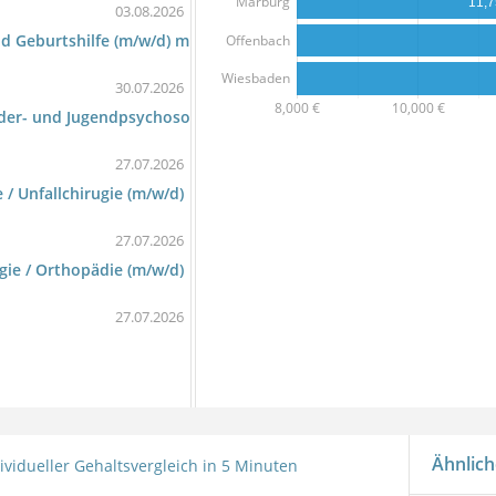
Marburg
11,
03.08.2026
 Geburtshilfe (m/w/d) mit Aussicht auf das Primariat (Chefarzt) 
Offenbach
Wiesbaden
30.07.2026
8,000 €
10,000 €
inder- und Jugendpsychosomatik in Bad Arolsen
27.07.2026
 / Unfallchirugie (m/w/d)
27.07.2026
ugie / Orthopädie (m/w/d)
27.07.2026
Ähnlich
ividueller Gehaltsvergleich in 5 Minuten