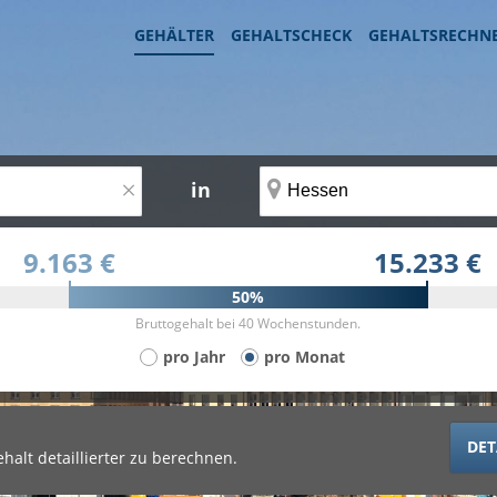
GEHÄLTER
GEHALTSCHECK
GEHALTSRECHN
×
in
9.163 €
15.233 €
50%
Bruttogehalt bei 40 Wochenstunden.
pro Jahr
pro Monat
DET
halt detaillierter zu berechnen.