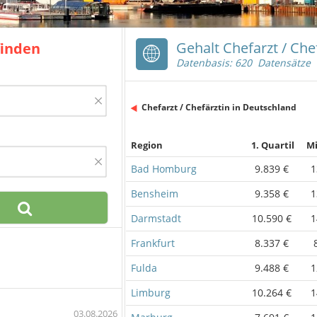
Gehalt Chefarzt / Che
finden
Datenbasis: 620 Datensätze
×
Chefarzt / Chefärztin in Deutschland
Region
1. Quartil
Mi
×
Bad Homburg
9.839 €
1
Bensheim
9.358 €
1
Darmstadt
10.590 €
1
Frankfurt
8.337 €
Fulda
9.488 €
1
Limburg
10.264 €
1
03.08.2026