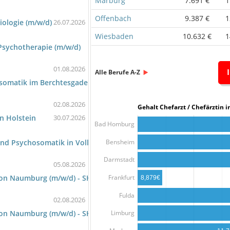
Marburg
7.691 €
1
Offenbach
9.387 €
1
iologie (m/w/d)
26.07.2026
Wiesbaden
10.632 €
1
Psychotherapie (m/w/d)
01.08.2026
Alle Berufe A-Z
osomatik im Berchtesgadener Land
02.08.2026
Gehalt Chefarzt / Chefärzti
n Holstein
30.07.2026
Bad Homburg
Bensheim
und Psychosomatik in Vollzeit (m/w/d)
Darmstadt
05.08.2026
Frankfurt
gion Naumburg (m/w/d) - SHC-306-1270-MS
8,879€
Fulda
02.08.2026
gion Naumburg (m/w/d) - SHC-306-1270-MS
Limburg