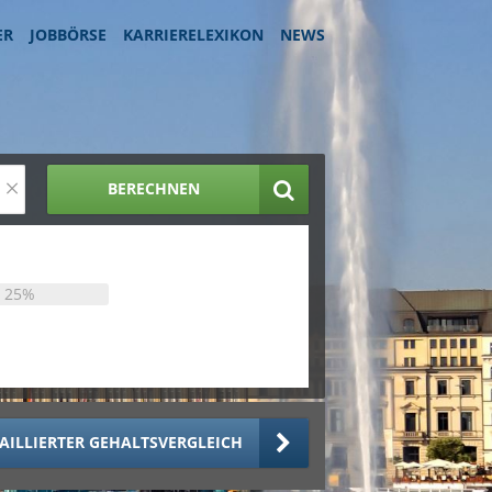
ER
JOBBÖRSE
KARRIERELEXIKON
NEWS
×
BERECHNEN
25%
AILLIERTER GEHALTSVERGLEICH