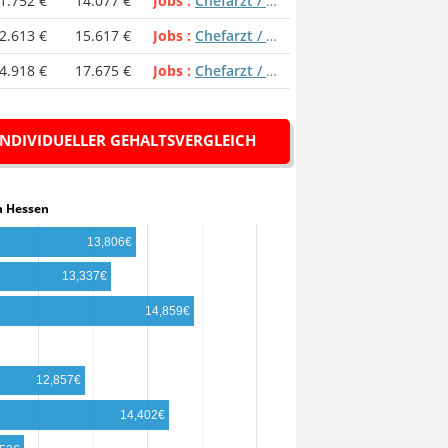
1.752 €
14.077 €
Jobs
Chefarzt / Chefärztin
2.613 €
15.617 €
Jobs
Chefarzt / Chefärztin
4.918 €
17.675 €
Jobs
Chefarzt / Chefärztin
INDIVIDUELLER GEHALTSVERGLEICH
n in Hessen
13,806€
13,337€
14,859€
12,857€
14,402€