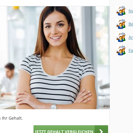
No
Be
Är
Fa
 Ihr Gehalt.
JETZT GEHALT VERGLEICHEN