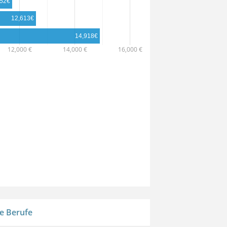
752€
01/27
12,613€
14,918€
12,000 €
14,000 €
16,000 €
e Berufe