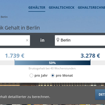
GEHÄLTER
GEHALTSCHECK
GEHALTSRECHN
Berlin
k Gehalt in Berlin
×
in
1.739 €
3.278 €
50%
Bruttogehalt bei 40 Wochenstunden.
pro Jahr
pro Monat
DET
halt detaillierter zu berechnen.