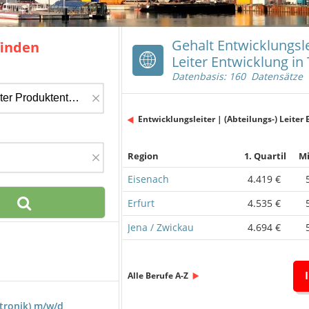
Gehalt Entwicklungsle
finden
Leiter Entwicklung in
Datenbasis: 160 Datensätze
×
Entwicklungsleiter | (Abteilungs-) Leiter
×
Region
1. Quartil
Mi
Eisenach
4.419 €
Erfurt
4.535 €
Jena / Zwickau
4.694 €
Alle Berufe A-Z
tronik) m/w/d