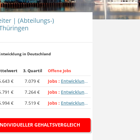
iter | (Abteilungs-)
 Thüringen
 Entwicklung in Deutschland
ttelwert
3. Quartil
Offene Jobs
5.643 €
7.079 €
Jobs
Entwicklungsleiter | (Abteilungs-) Leiter Entwicklung
5.791 €
7.264 €
Jobs
Entwicklungsleiter | (Abteilungs-) Leiter Entwicklung
5.994 €
7.519 €
Jobs
Entwicklungsleiter | (Abteilungs-) Leiter Entwicklung
INDIVIDUELLER GEHALTSVERGLEICH