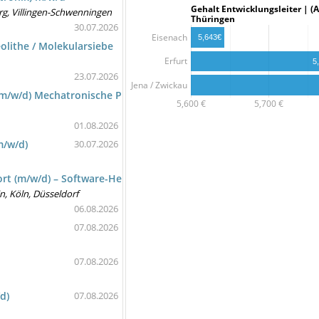
Gehalt Entwicklungsleiter
rg, Villingen-Schwenningen
Thüringen
30.07.2026
Eisenach
5,643€
olithe / Molekularsiebe
Erfurt
5
23.07.2026
Jena / Zwickau
 (m/w/d) Mechatronische Präzisionssysteme
5,600 €
5,700 €
01.08.2026
m/w/d)
30.07.2026
rt (m/w/d) – Software-Hersteller
n, Köln, Düsseldorf
06.08.2026
07.08.2026
07.08.2026
d)
07.08.2026