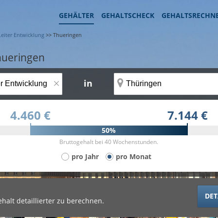
GEHÄLTER
GEHALTSCHECK
GEHALTSRECHN
Leiter Entwicklung
>>
Thueringen
Thueringen
×
in
4.460 €
7.144 €
50%
Bruttogehalt bei 40 Wochenstunden.
pro Jahr
pro Monat
DET
halt detaillierter zu berechnen.