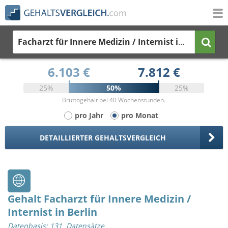
Facharzt für Innere Medizin / Internist
in Berlin
6.103 €
7.812 €
25%
50%
25%
Bruttogehalt bei 40 Wochenstunden.
pro Jahr
pro Monat
DETAILLIERTER GEHALTSVERGLEICH
Gehalt Facharzt für Innere Medizin /
Internist in Berlin
Datenbasis: 131 Datensätze