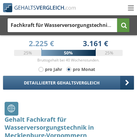
Fachkraft für Wasserversorgungstechnik
in Meckl
2.225 €
3.161 €
25%
50%
25%
Bruttogehalt bei 40 Wochenstunden.
pro Jahr
pro Monat
DETAILLIERTER GEHALTSVERGLEICH
Gehalt Fachkraft für
Wasserversorgungstechnik in
Mecklenburg-Vorpommern