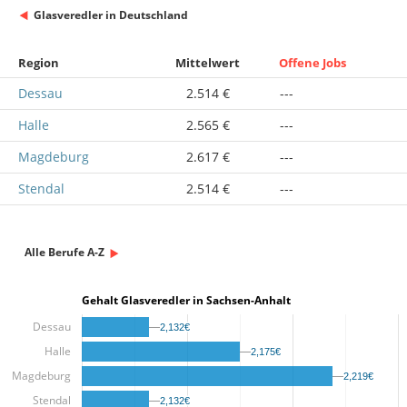
Glasveredler in Deutschland
Region
Mittelwert
Offene Jobs
Dessau
2.514 €
---
Halle
2.565 €
---
Magdeburg
2.617 €
---
Stendal
2.514 €
---
Alle Berufe A-Z
Gehalt Glasveredler in Sachsen-Anhalt
Dessau
2,132€
2,132€
Halle
2,175€
2,175€
Magdeburg
2,219€
2,219€
Stendal
2,132€
2,132€