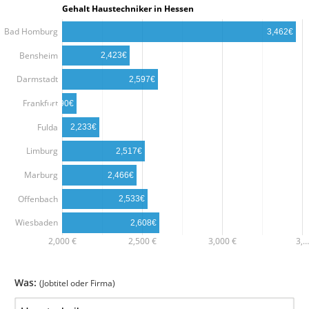
Gehalt Haustechniker in Hessen
Bad Homburg
3,462€
Bensheim
2,423€
Darmstadt
2,597€
Frankfurt
2,090€
Fulda
2,233€
Limburg
2,517€
Marburg
2,466€
Offenbach
2,533€
Wiesbaden
2,608€
2,000 €
2,500 €
3,000 €
3,…
Was:
(Jobtitel oder Firma)