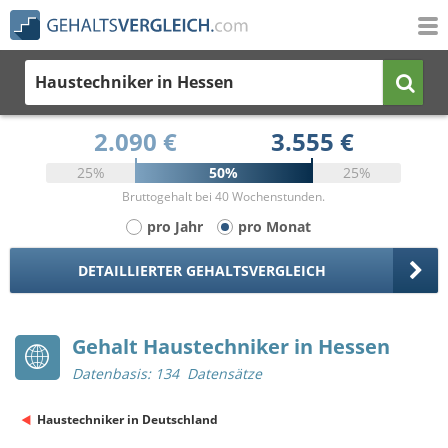
Haustechniker
in Hessen
2.090 €
3.555 €
25%
50%
25%
Bruttogehalt bei 40 Wochenstunden.
pro Jahr
pro Monat
DETAILLIERTER GEHALTSVERGLEICH
Gehalt Haustechniker in Hessen
Datenbasis: 134 Datensätze
Haustechniker in Deutschland