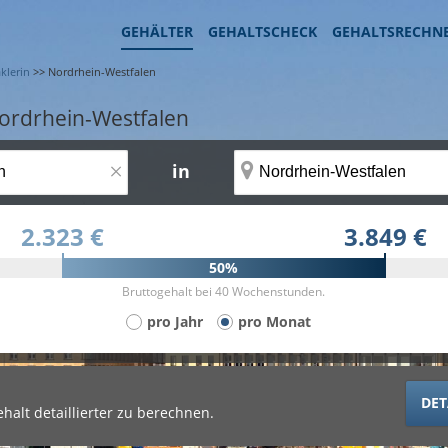
GEHÄLTER
GEHALTSCHECK
GEHALTSRECHN
klerin
>>
Nordrhein-Westfalen
ordrhein-Westfalen
×
in
2.323 €
3.849 €
50%
Bruttogehalt bei 40 Wochenstunden.
pro Jahr
pro Monat
DET
halt detaillierter zu berechnen.