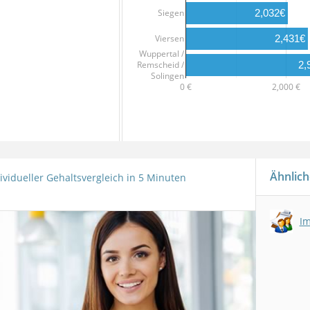
Siegen
2,032€
2,431€
Viersen
Wuppertal /
Remscheid /
2,
Solingen
0 €
2,000 €
Ähnlich
ividueller Gehaltsvergleich in 5 Minuten
I