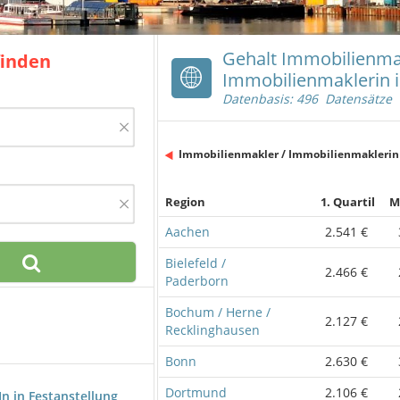
Gehalt Immobilienma
finden
Immobilienmaklerin 
Datenbasis: 496 Datensätze
×
Immobilienmakler / Immobilienmaklerin
×
Region
1. Quartil
M
Aachen
2.541 €
Bielefeld /
2.466 €
Paderborn
Bochum / Herne /
2.127 €
Recklinghausen
Bonn
2.630 €
Dortmund
2.106 €
n in Festanstellung