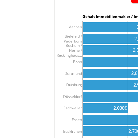
Gehalt Immobilienmakler
Aachen
Bielefeld /
2
Paderborn
Bochum /
2,
Herne /
Recklinghaus…
Bonn
2,
Dortmund
2,
Duisburg
Düsseldorf
2,038€
Eschweiler
Essen
2,70
Euskirchen