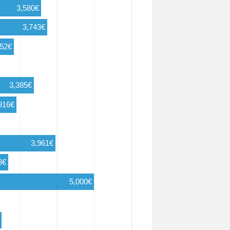
3,580€
3,743€
852€
3,385€
916€
3,961€
3€
5,000€