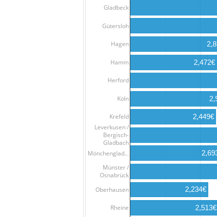
Gladbeck
Gütersloh
Hagen
2,
Hamm
2,472€
Herford
Köln
2,
2,449€
Krefeld
Leverkusen /
Bergisch-
Gladbach
2,69
Mönchenglad…
Münster /
Osnabrück
2,234€
Oberhausen
Rheine
2,513€