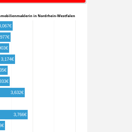
 / Immobilienmaklerin in Nordrhein-Westfalen
3,067€
,977€
903€
3,174€
835€
933€
3,632€
3,766€
8€