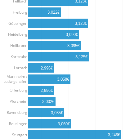
Fellbach
3,123€
Freiburg
3,022€
Göppingen
3,123€
Heidelberg
3,090€
Heilbronn
3,095€
Karlsruhe
3,125€
Lörrach
2,996€
Mannheim /
3,058€
Ludwigshafen
Offenburg
2,996€
Pforzheim
3,002€
Ravensburg
3,035€
Reutlingen
3,060€
Stuttgart
3,246€