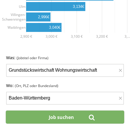
Ulm
3,134€
Villingen-
2,996€
Schwenningen
Waiblingen
3,040€
2,900 €
3,000 €
3,100 €
3,200 €
3,…
Was:
(Jobtitel oder Firma)
×
Wo:
(Ort, PLZ oder Bundesland)
×