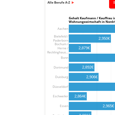
Alle Berufe A-Z
Gehalt Kaufmann / Kauffra
Wohnungswirtschaft in Nordr
Aachen
Bielefeld /
2,950€
Paderborn
Bochum /
2,879€
Herne /
Recklinghaus…
Bonn
2,892€
Dortmund
2,906€
Duisburg
Düsseldorf
2,864€
Eschweiler
Essen
2,965€