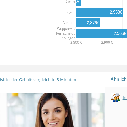
Rheine
2,815€
Siegen
2,953€
2,879€
Viersen
Wuppertal /
Remscheid /
2,966€
Solingen
2,800 €
2,900 €
Ähnlich
ividueller Gehaltsvergleich in 5 Minuten
I