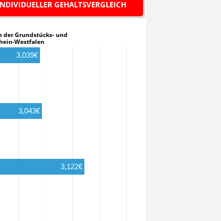
INDIVIDUELLER GEHALTSVERGLEICH
u in der Grundstücks- und
hein-Westfalen
3,039€
3,043€
3,122€