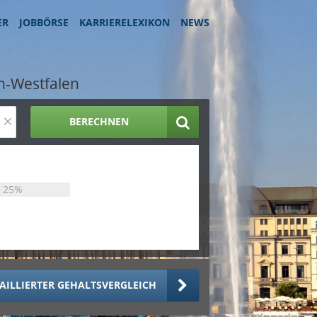
ER
JOBBÖRSE
KARRIERELEXIKON
NEWS
n-Westfalen
×
BERECHNEN
25%
AILLIERTER GEHALTSVERGLEICH