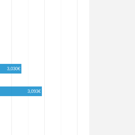
3,030€
3,093€