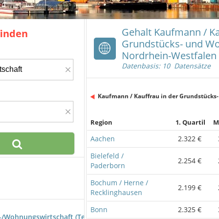
Gehalt Kaufmann / Ka
finden
Grundstücks- und Wo
Nordrhein-Westfalen
Datenbasis: 10 Datensätze
×
Kaufmann / Kauffrau in der Grundstücks
×
Region
1. Quartil
M
Aachen
2.322 €
Bielefeld /
2.254 €
Paderborn
Bochum / Herne /
2.199 €
Recklinghausen
Bonn
2.325 €
/Wohnungswirtschaft (Teilzeit)