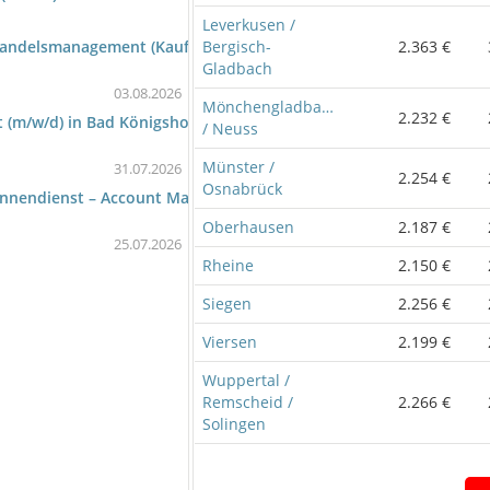
Leverkusen /
Bergisch-
2.363 €
andelsmanagement (Kaufmann/-frau - Groß- und Außenhandel (G
Gladbach
03.08.2026
Mönchengladbach
2.232 €
 (m/w/d) in Bad Königshofen
/ Neuss
Münster /
31.07.2026
2.254 €
Osnabrück
sinnendienst – Account Management
Oberhausen
2.187 €
25.07.2026
Rheine
2.150 €
Siegen
2.256 €
Viersen
2.199 €
Wuppertal /
Remscheid /
2.266 €
Solingen