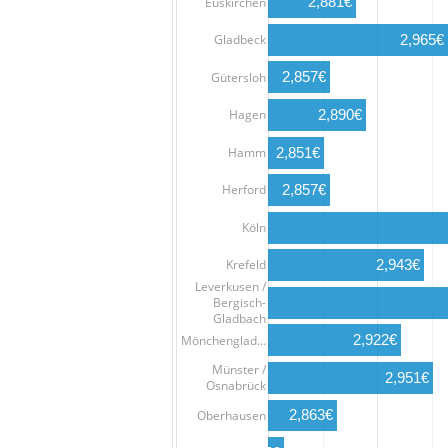
2,881€
Euskirchen
Gladbeck
2,965€
2,857€
Gütersloh
Hagen
2,890€
Hamm
2,851€
2,857€
Herford
Köln
2,943€
Krefeld
Leverkusen /
Bergisch-
Gladbach
2,922€
Mönchenglad…
Münster /
2,951€
Osnabrück
2,863€
Oberhausen