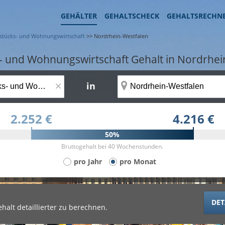
GEHÄLTER
GEHALTSCHECK
GEHALTSRECHN
dstücks- und Wohnungswirtschaft
>>
Nordrhein-Westfalen
 und Wohnungswirtschaft Gehalt in Nordrhei
×
in
2.252 €
4.216 €
50%
Bruttogehalt bei 40 Wochenstunden.
pro Jahr
pro Monat
DET
halt detaillierter zu berechnen.