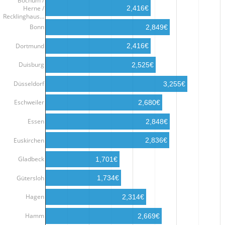
Bochum /
Herne /
2,416€
Recklinghaus…
Bonn
2,849€
Dortmund
2,416€
Duisburg
2,525€
Düsseldorf
3,255€
Eschweiler
2,680€
Essen
2,848€
Euskirchen
2,836€
Gladbeck
1,701€
Gütersloh
1,734€
Hagen
2,314€
Hamm
2,669€