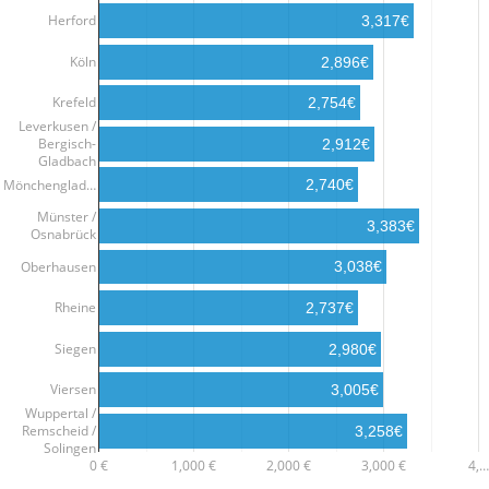
Herford
3,317€
Köln
2,896€
Krefeld
2,754€
Leverkusen /
Bergisch-
2,912€
Gladbach
Mönchenglad…
2,740€
Münster /
3,383€
Osnabrück
Oberhausen
3,038€
Rheine
2,737€
Siegen
2,980€
Viersen
3,005€
Wuppertal /
Remscheid /
3,258€
Solingen
0 €
1,000 €
2,000 €
3,000 €
4,…