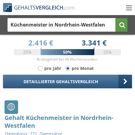
Küchenmeister
in Nordrhein-Westfalen
2.416 €
3.341 €
25%
50%
25%
Bruttogehalt bei 40 Wochenstunden.
pro Jahr
pro Monat
DETAILLIERTER GEHALTSVERGLEICH
Gehalt Küchenmeister in Nordrhein-
Westfalen
Datenbasis: 721 Datensätze