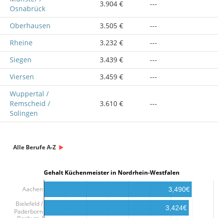
3.904 €
---
Osnabrück
Oberhausen
3.505 €
---
Rheine
3.232 €
---
Siegen
3.439 €
---
Viersen
3.459 €
---
Wuppertal /
Remscheid /
3.610 €
---
Solingen
Alle Berufe A-Z
Gehalt Küchenmeister in Nordrhein-Westfalen
Aachen
3,490€
Bielefeld /
3,424€
Paderborn