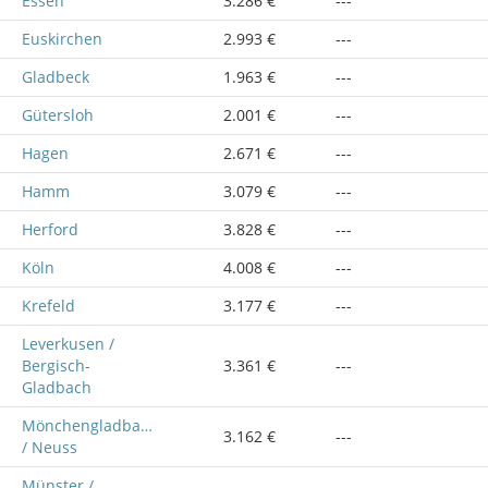
Essen
3.286 €
---
Euskirchen
2.993 €
---
Gladbeck
1.963 €
---
Gütersloh
2.001 €
---
Hagen
2.671 €
---
Hamm
3.079 €
---
Herford
3.828 €
---
Köln
4.008 €
---
Krefeld
3.177 €
---
Leverkusen /
Bergisch-
3.361 €
---
Gladbach
Mönchengladbach
3.162 €
---
/ Neuss
Münster /