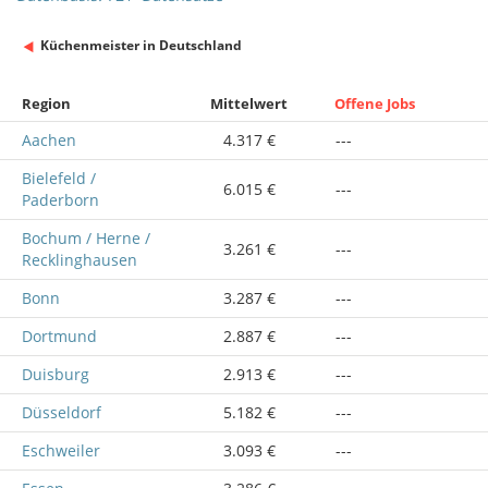
Küchenmeister in Deutschland
Region
Mittelwert
Offene Jobs
Aachen
4.317 €
---
Bielefeld /
6.015 €
---
Paderborn
Bochum / Herne /
3.261 €
---
Recklinghausen
Bonn
3.287 €
---
Dortmund
2.887 €
---
Duisburg
2.913 €
---
Düsseldorf
5.182 €
---
Eschweiler
3.093 €
---