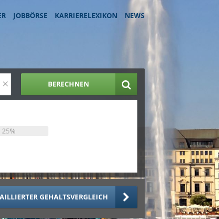
ER
JOBBÖRSE
KARRIERELEXIKON
NEWS
×
BERECHNEN
25%
AILLIERTER GEHALTSVERGLEICH