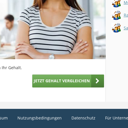
Me
Ra
Sa
 Ihr Gehalt.
JETZT GEHALT VERGLEICHEN
ssum
Nutzungsbedingungen
Datenschutz
Für Untern