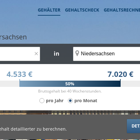
GEHÄLTER
GEHALTSCHECK
GEHALTSRECHN
ersachsen
×
in
4.533 €
7.020 €
50%
Bruttogehalt bei 40 Wochenstunden.
pro Jahr
pro Monat
DET
halt detaillierter zu berechnen.