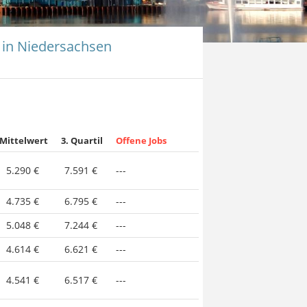
t in Niedersachsen
Mittelwert
3. Quartil
Offene Jobs
5.290 €
7.591 €
---
4.735 €
6.795 €
---
5.048 €
7.244 €
---
4.614 €
6.621 €
---
4.541 €
6.517 €
---