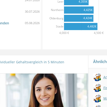
24.07.2026
Leer
4,355€
Northeim
4,425€
30.07.2026
Oldenburg
4,424€
kunden
05.08.2026
Stade
4,482€
4,000 €
4,500 €
Ähnlich
ividueller Gehaltsvergleich in 5 Minuten
An
Fi
Ma