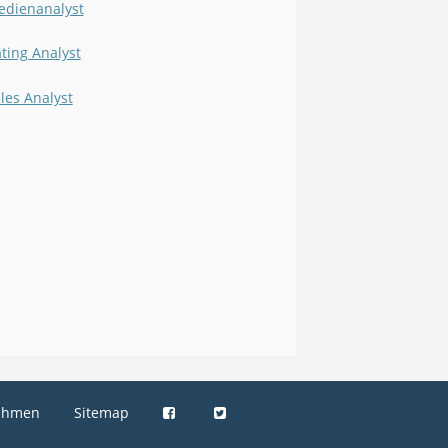
dienanalyst
ting Analyst
les Analyst
ehmen
Sitemap