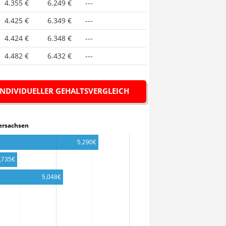
4.355 €
6.249 €
---
4.425 €
6.349 €
---
4.424 €
6.348 €
---
4.482 €
6.432 €
---
INDIVIDUELLER GEHALTSVERGLEICH
iedersachsen
5,290€
,735€
5,048€