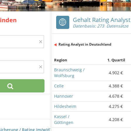
Gehalt Rating Analys
finden
Datenbasis: 273 Datensätze
×
Rating Analyst in Deutschland
Region
1. Quartil
×
Braunschweig /
4.902 €
Wolfsburg
Celle
4.388 €
Hannover
4.678 €
Hildesheim
4.275 €
Kassel /
4.208 €
Göttingen
icherung / Rating (m/w/d)