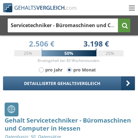
Servicetechniker - Büromaschinen und Computer
i
2.506 €
3.198 €
25%
50%
25%
Bruttogehalt bei 40 Wochenstunden.
pro Jahr
pro Monat
DETAILLIERTER GEHALTSVERGLEICH
Gehalt Servicetechniker - Büromaschinen
und Computer in Hessen
Datenbasis: 50 Datensätze