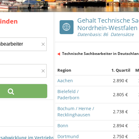
Gehalt Technische Sa
finden
Nordrhein-Westfalen
Datenbasis: 86 Datensätze
×
Technische Sachbearbeiter in Deutschla
×
Region
1. Quartil
M
Aachen
2.890 €
Bielefeld /
2.805 €
Paderborn
Bochum / Herne /
2.738 €
Recklinghausen
Bonn
2.894 €
Dortmund
2.750 €
gsabwicklung im Vertriebsinnendienst