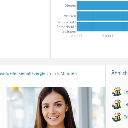
Siegen
Viersen
Wuppertal /
Remscheid /
Solingen
2,600 €
2,800 €
Ähnlich
ividueller Gehaltsvergleich in 5 Minuten
Te