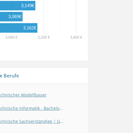
3,149€
3,069€
3,162€
3,000 €
3,200 €
3,400 €
e Berufe
chnischer Modellbauer
Technische Informatik - Bachelor of Science (B.Sc.)
Technische Sachverständige | Gutachter (Versicherung)