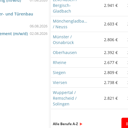
ng (m/w/d)
01.08.2026
Bergisch-
2.941 €
Gladbach
er- und Türenbau
Mönchengladbach
2.603 €
06.08.2026
/ Neuss
gement (m/w/d)
02.08.2026
Münster /
2.806 €
Osnabrück
Oberhausen
2.392 €
Rheine
2.677 €
Siegen
2.809 €
Viersen
2.738 €
Wuppertal /
Remscheid /
2.821 €
Solingen
Alle Berufe A-Z