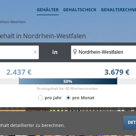
GEHÄLTER
GEHALTSCHECK
GEHALTSRECHN
rhein-Westfalen
ehalt in Nordrhein-Westfalen
×
in
2.437 €
3.679 €
50%
Bruttogehalt bei 40 Wochenstunden.
pro Jahr
pro Monat
DET
halt detaillierter zu berechnen.