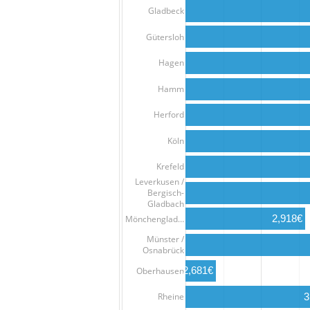
Gladbeck
Gütersloh
Hagen
Hamm
Herford
Köln
Krefeld
Leverkusen /
Bergisch-
Gladbach
2,918€
Mönchenglad…
Münster /
Osnabrück
2,681€
Oberhausen
Rheine
3