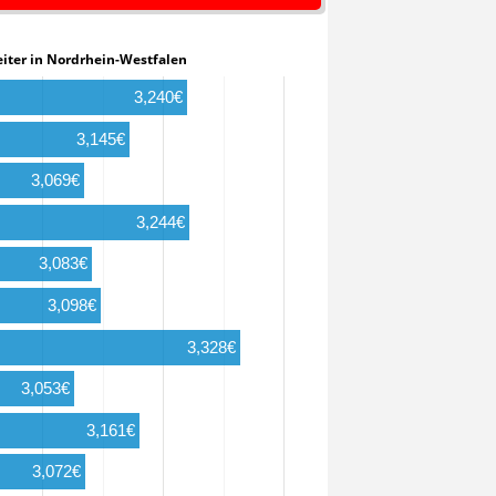
arbeiter in Nordrhein-Westfalen
3,240€
3,145€
3,069€
3,244€
3,083€
3,098€
3,328€
3,053€
3,161€
3,072€