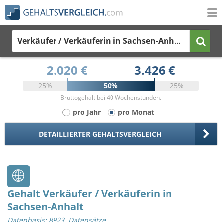
Verkäufer / Verkäuferin
in Sachsen-Anhalt
2.020 €
3.426 €
25%
50%
25%
Bruttogehalt bei 40 Wochenstunden.
pro Jahr
pro Monat
DETAILLIERTER GEHALTSVERGLEICH
Gehalt Verkäufer / Verkäuferin in
Sachsen-Anhalt
Datenbasis: 8923 Datensätze