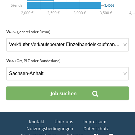
Stendal
3,403€
3,403€
2,000 €
2,500 €
3,000 €
3,500 €
4,…
Was:
(Jobtitel oder Firma)
×
Wo:
(Ort, PLZ oder Bundesland)
×
Kontakt
Über uns
Impressum
Nutzungsbedingungen
Datenschutz