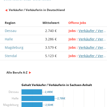
Verkäufer / Verkäuferin in Deutschland
Region
Mittelwert
Offene Jobs
Dessau
2.740 €
Jobs
Verkäufer / Verkäuferin
Halle
3.286 €
Jobs
Verkäufer / Verkäuferin
Magdeburg
3.579 €
Jobs
Verkäufer / Verkäuferin
Stendal
5.123 €
Jobs
Verkäufer / Verkäuferin
Alle Berufe A-Z
Gehalt Verkäufer / Verkäuferin in Sachsen-Anhalt
Dessau
2,495€
2,495€
Halle
2,795€
2,795€
Magdeburg
2,504€
2,504€