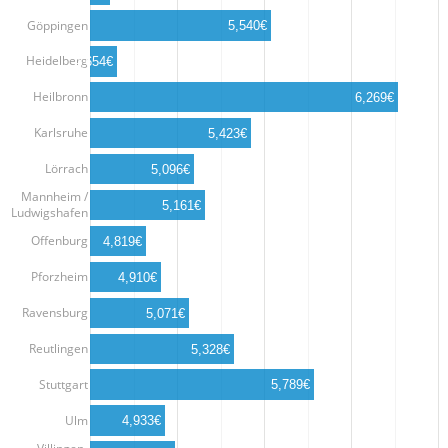
Göppingen
5,540€
Heidelberg
4,654€
Heilbronn
6,269€
Karlsruhe
5,423€
Lörrach
5,096€
Mannheim /
5,161€
Ludwigshafen
Offenburg
4,819€
Pforzheim
4,910€
Ravensburg
5,071€
Reutlingen
5,328€
Stuttgart
5,789€
Ulm
4,933€