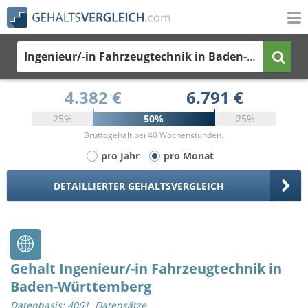
Ingenieur/-in Fahrzeugtechnik
in Baden-Württemberg
4.382 €
6.791 €
25%
50%
25%
Bruttogehalt bei 40 Wochenstunden.
pro Jahr
pro Monat
DETAILLIERTER GEHALTSVERGLEICH
Gehalt Ingenieur/-in Fahrzeugtechnik in
Baden-Württemberg
Datenbasis: 4061 Datensätze