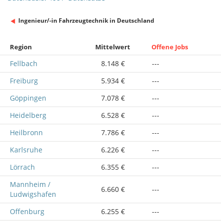
Ingenieur/-in Fahrzeugtechnik in Deutschland
Region
Mittelwert
Offene Jobs
Fellbach
8.148 €
---
Freiburg
5.934 €
---
Göppingen
7.078 €
---
Heidelberg
6.528 €
---
Heilbronn
7.786 €
---
Karlsruhe
6.226 €
---
Lörrach
6.355 €
---
Mannheim /
6.660 €
---
Ludwigshafen
Offenburg
6.255 €
---