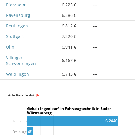
Pforzheim
6.225 €
---
Ravensburg
6.286 €
---
Reutlingen
6.812 €
---
Stuttgart
7.220 €
---
Ulm
6.941 €
---
Villingen-
6.167 €
---
Schwenningen
Waiblingen
6.743 €
---
Alle Berufe A-Z
Gehalt Ingenieur/-in Fahrzeugtechnik in Baden-
Württemberg
Fellbach
6,244€
Freiburg
4,614€