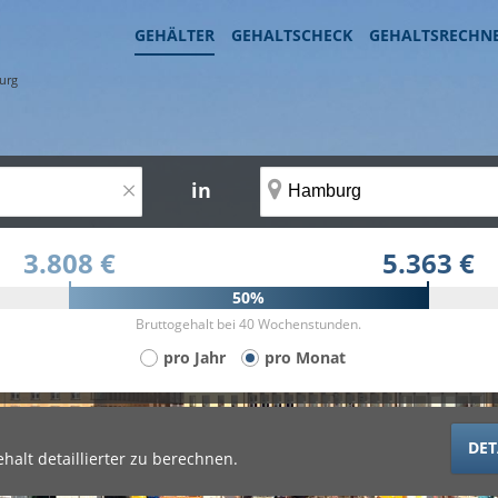
GEHÄLTER
GEHALTSCHECK
GEHALTSRECHN
urg
×
in
3.808 €
5.363 €
50%
Bruttogehalt bei 40 Wochenstunden.
pro Jahr
pro Monat
DET
halt detaillierter zu berechnen.