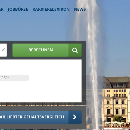
ER
JOBBÖRSE
KARRIERELEXIKON
NEWS
×
BERECHNEN
25%
AILLIERTER GEHALTSVERGLEICH