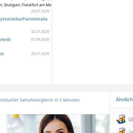
hen, Stuttgart, Frankfurt am Main, Hannover, Hamburg
20.07.2026
Zytostatika/Parenteralia
30.07.2026
/w/d)
01.08.2026
st
28.07.2026
Ähnlich
ividueller Gehaltsvergleich in 5 Minuten
Op