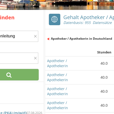
Gehalt Apotheker / 
finden
Datenbasis: 955 Datensätze
×
Apotheker / Apothekerin in Deutschland
Stunden
×
Apotheker /
40.0
Apothekerin
Apotheker /
40.0
Apothekerin
Apotheker /
40.0
Apothekerin
Apotheker /
40.0
Apothekerin
e (PKA) (m/w/d)
07.08.2026