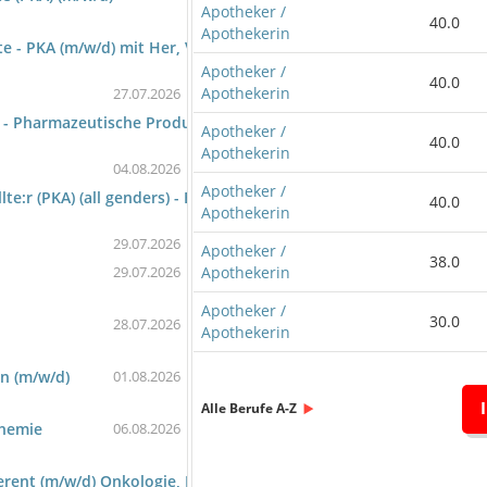
Apotheker /
40.0
Apothekerin
 - PKA (m/w/d) mit Her, Verstand und Tatkraft
Apotheker /
40.0
Apothekerin
27.07.2026
) - Pharmazeutische Produktion und Verpackung
Apotheker /
40.0
Apothekerin
04.08.2026
Apotheker /
:r (PKA) (all genders) - Bereich Arzneimittelherstellung
40.0
Apothekerin
29.07.2026
Apotheker /
38.0
Apothekerin
29.07.2026
Apotheker /
30.0
28.07.2026
Apothekerin
n (m/w/d)
01.08.2026
Alle Berufe A-Z
chemie
06.08.2026
rent (m/w/d) Onkologie, Neurologie, Immunologie, Gynäkologie, R