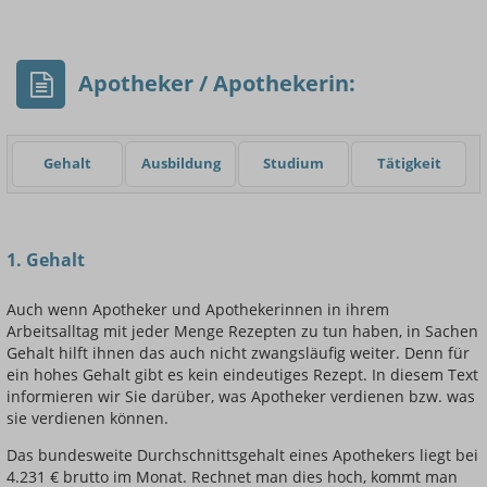
- Min.
Frauen / Männer
- Mittelwert
- Max.
Apotheker / Apothekerin:
Gehalt
Ausbildung
Studium
Tätigkeit
Einsteigerin / Einsteiger
1. Gehalt
Auch wenn Apotheker und Apothekerinnen in ihrem
Arbeitsalltag mit jeder Menge Rezepten zu tun haben, in Sachen
Gehalt hilft ihnen das auch nicht zwangsläufig weiter. Denn für
ein hohes Gehalt gibt es kein eindeutiges Rezept. In diesem Text
informieren wir Sie darüber, was Apotheker verdienen bzw. was
sie verdienen können.
Das bundesweite Durchschnittsgehalt eines Apothekers liegt bei
4.231 € brutto im Monat. Rechnet man dies hoch, kommt man