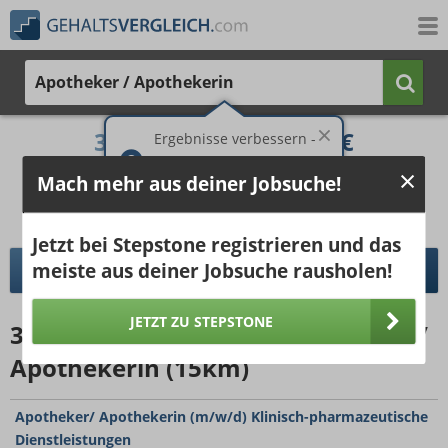
Apotheker / Apothekerin
3.533 €
5.048 €
Ergebnisse verbessern -
jetzt Ort hinzufügen!
25%
50%
25%
Mach mehr aus deiner Jobsuche!
Bruttogehalt bei 40 Wochenstunden.
Ort hinzufügen
pro Jahr
pro Monat
Jetzt bei Stepstone registrieren und das
meiste aus deiner Jobsuche rausholen!
DETAILLIERTER GEHALTSVERGLEICH
JETZT ZU STEPSTONE
31331
Jobangebote
für Apotheker /
Apothekerin (15km)
Apotheker/ Apothekerin (m/w/d) Klinisch-pharmazeutische
Dienstleistungen