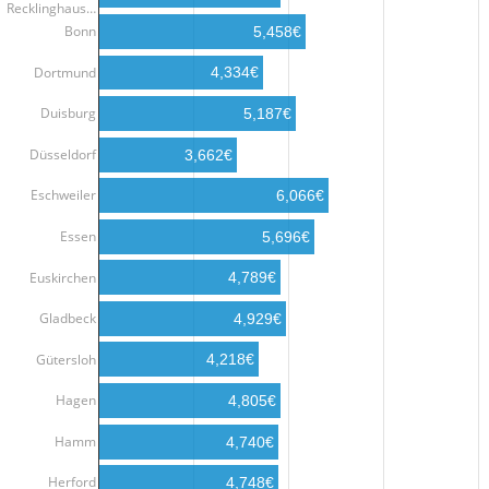
Recklinghaus…
Bonn
5,458€
Dortmund
4,334€
Duisburg
5,187€
Düsseldorf
3,662€
Eschweiler
6,066€
Essen
5,696€
Euskirchen
4,789€
Gladbeck
4,929€
Gütersloh
4,218€
Hagen
4,805€
Hamm
4,740€
Herford
4,748€