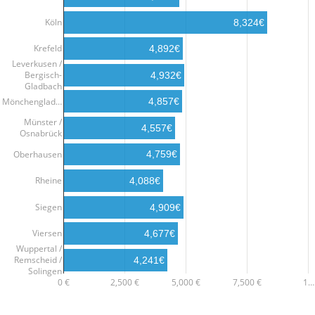
Köln
8,324€
Krefeld
4,892€
Leverkusen /
Bergisch-
4,932€
Gladbach
Mönchenglad…
4,857€
Münster /
4,557€
Osnabrück
Oberhausen
4,759€
Rheine
4,088€
Siegen
4,909€
Viersen
4,677€
Wuppertal /
Remscheid /
4,241€
Solingen
0 €
2,500 €
5,000 €
7,500 €
1…