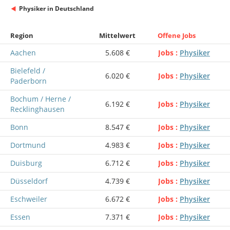
Physiker in Deutschland
Region
Mittelwert
Offene Jobs
Aachen
5.608 €
Jobs
Physiker
Bielefeld /
6.020 €
Jobs
Physiker
Paderborn
Bochum / Herne /
6.192 €
Jobs
Physiker
Recklinghausen
Bonn
8.547 €
Jobs
Physiker
Dortmund
4.983 €
Jobs
Physiker
Duisburg
6.712 €
Jobs
Physiker
Düsseldorf
4.739 €
Jobs
Physiker
Eschweiler
6.672 €
Jobs
Physiker
Essen
7.371 €
Jobs
Physiker