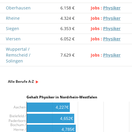
Oberhausen
6.158 €
Jobs
Physiker
Rheine
4.324 €
Jobs
Physiker
Siegen
6.353 €
Jobs
Physiker
Viersen
6.052 €
Jobs
Physiker
Wuppertal /
Remscheid /
7.629 €
Jobs
Physiker
Solingen
Alle Berufe A-Z
Gehalt Physiker in Nordrhein-Westfalen
Aachen
4,227€
Bielefeld /
4,652€
Paderborn
Bochum /
Herne /
4,785€