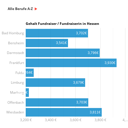
Alle Berufe A-Z
Gehalt Fundraiser / Fundraiserin in Hessen
Bad Homburg
3,702€
Bensheim
3,541€
Darmstadt
3,796€
Frankfurt
3,930€
Fulda
3,264€
Limburg
3,679€
Marburg
3,226€
Offenbach
3,703€
Wiesbaden
3,811€
3,200 €
3,400 €
3,600 €
3,800 €
4,…