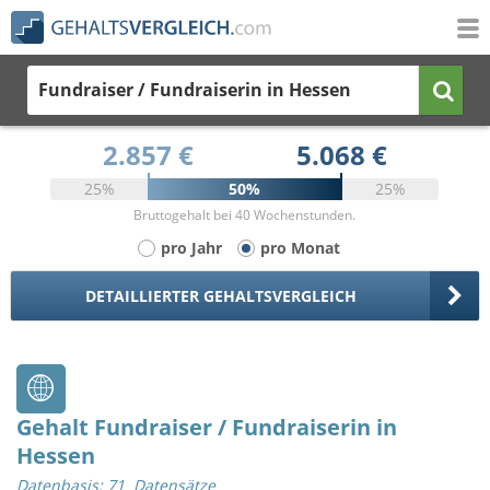
Fundraiser / Fundraiserin
in Hessen
2.857 €
5.068 €
25%
50%
25%
Bruttogehalt bei 40 Wochenstunden.
pro Jahr
pro Monat
DETAILLIERTER GEHALTSVERGLEICH
Gehalt Fundraiser / Fundraiserin in
Hessen
Datenbasis: 71 Datensätze