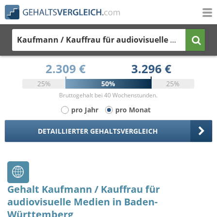
Kaufmann / Kauffrau für audiovisuelle Medien
in 
2.309 €
3.296 €
25%
50%
25%
Bruttogehalt bei 40 Wochenstunden.
pro Jahr
pro Monat
DETAILLIERTER GEHALTSVERGLEICH
Gehalt Kaufmann / Kauffrau für
audiovisuelle Medien in Baden-
Württemberg