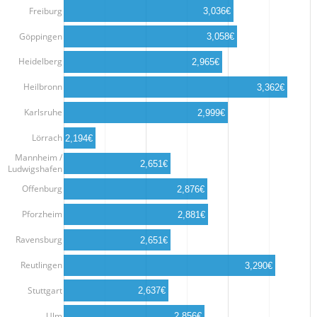
Freiburg
3,036€
Göppingen
3,058€
Heidelberg
2,965€
Heilbronn
3,362€
Karlsruhe
2,999€
Lörrach
2,194€
Mannheim /
2,651€
Ludwigshafen
Offenburg
2,876€
Pforzheim
2,881€
Ravensburg
2,651€
Reutlingen
3,290€
Stuttgart
2,637€
Ulm
2,856€