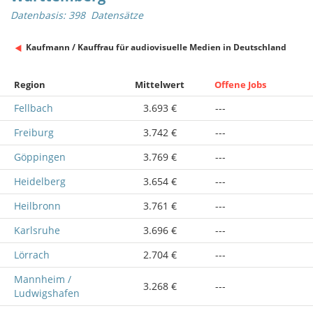
Datenbasis: 398 Datensätze
Kaufmann / Kauffrau für audiovisuelle Medien in Deutschland
Region
Mittelwert
Offene Jobs
Fellbach
3.693 €
---
Freiburg
3.742 €
---
Göppingen
3.769 €
---
Heidelberg
3.654 €
---
Heilbronn
3.761 €
---
Karlsruhe
3.696 €
---
Lörrach
2.704 €
---
Mannheim /
3.268 €
---
Ludwigshafen