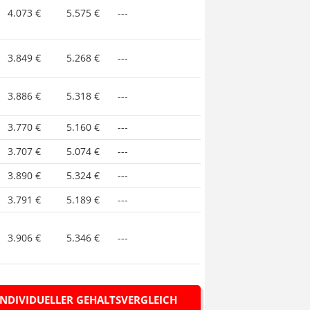
4.073 €
5.575 €
---
3.849 €
5.268 €
---
3.886 €
5.318 €
---
3.770 €
5.160 €
---
3.707 €
5.074 €
---
3.890 €
5.324 €
---
3.791 €
5.189 €
---
3.906 €
5.346 €
---
INDIVIDUELLER GEHALTSVERGLEICH