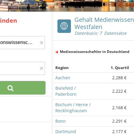
Gehalt Medienwissens
finden
Westfalen
Datenbasis: 7 Datensätze
×
Medienwissenschaftler in Deutschland
×
Region
1. Quartil
Aachen
2.288 €
Bielefeld /
2.222 €
Paderborn
Bochum / Herne /
2.168 €
Recklinghausen
Bonn
2.291 €
Dortmund
2.177 €