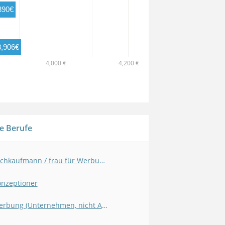
890€
3,906€
4,000 €
4,200 €
e Berufe
Fachkaufmann / frau für Werbung und Kommunikation
nzeptioner
Werbung (Unternehmen, nicht Agentur)