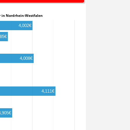
tler in Nordrhein-Westfalen
4,002€
885€
4,008€
4,111€
3,905€