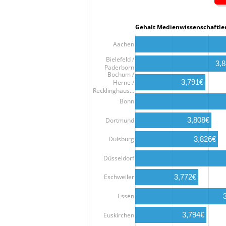
Gehalt Medienwissenschaf
Aachen
Bielefeld /
3,
Paderborn
Bochum /
3,791€
Herne /
Recklinghaus…
Bonn
3,808€
Dortmund
3,826€
Duisburg
Düsseldorf
3,772€
Eschweiler
Essen
3,794€
Euskirchen