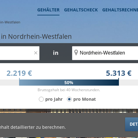
GEHÄLTER
GEHALTSCHECK
GEHALTSRECHN
in-Westfalen
 in Nordrhein-Westfalen
×
in
2.219 €
5.313 €
50%
Bruttogehalt bei 40 Wochenstunden.
pro Jahr
pro Monat
DET
halt detaillierter zu berechnen.