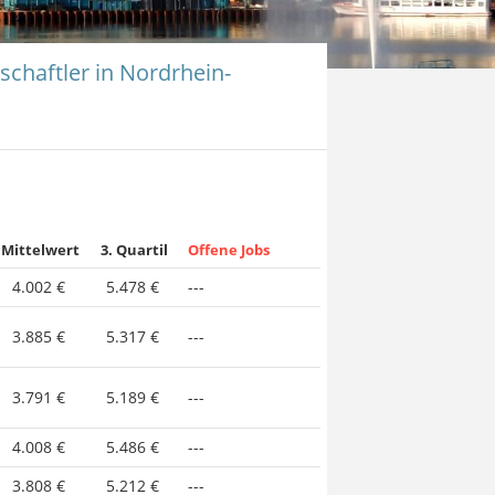
chaftler in Nordrhein-
Mittelwert
3. Quartil
Offene Jobs
4.002 €
5.478 €
---
3.885 €
5.317 €
---
3.791 €
5.189 €
---
4.008 €
5.486 €
---
3.808 €
5.212 €
---