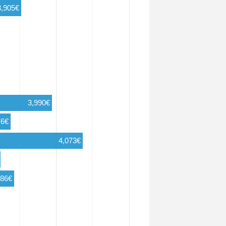
3,905€
3,990€
76€
4,073€
886€