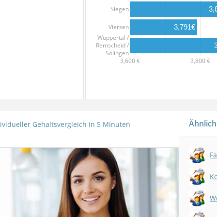
Siegen
3,
3,791€
Viersen
Wuppertal /
Remscheid /
Solingen
3,600 €
3,800 €
Ähnlich
ividueller Gehaltsvergleich in 5 Minuten
Ko