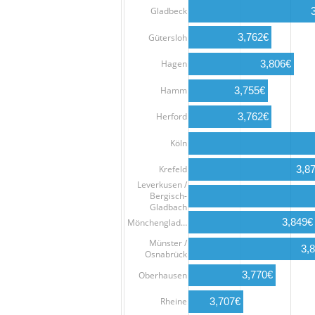
Gladbeck
3,762€
Gütersloh
Hagen
3,806€
Hamm
3,755€
3,762€
Herford
Köln
3,8
Krefeld
Leverkusen /
Bergisch-
Gladbach
3,849€
Mönchenglad…
Münster /
3,
Osnabrück
3,770€
Oberhausen
Rheine
3,707€