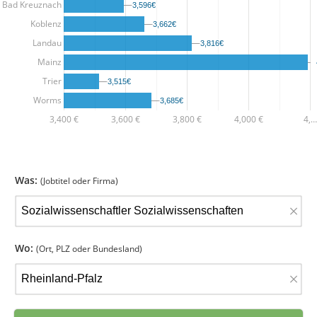
Bad Kreuznach
3,596€
3,596€
Koblenz
3,662€
3,662€
Landau
3,816€
3,816€
Mainz
Trier
3,515€
3,515€
Worms
3,685€
3,685€
3,400 €
3,600 €
3,800 €
4,000 €
4,…
Was:
(Jobtitel oder Firma)
×
Wo:
(Ort, PLZ oder Bundesland)
×