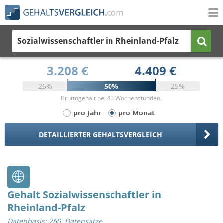
Sozialwissenschaftler
in Rheinland-Pfalz
3.208 €
4.409 €
25%
50%
25%
Bruttogehalt bei 40 Wochenstunden.
pro Jahr
pro Monat
DETAILLIERTER GEHALTSVERGLEICH
Gehalt Sozialwissenschaftler in
Rheinland-Pfalz
Datenbasis: 260 Datensätze