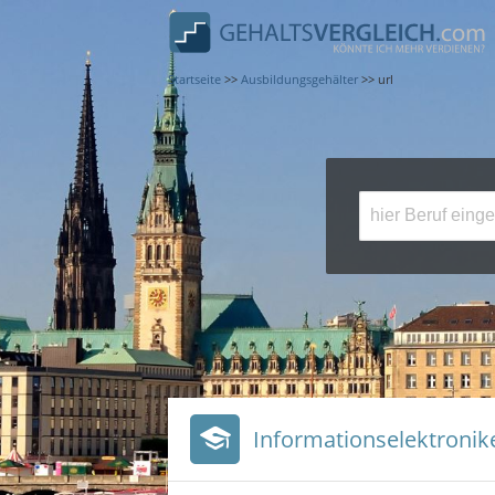
Startseite
>>
Ausbildungsgehälter
>>
url
Informationselektronik