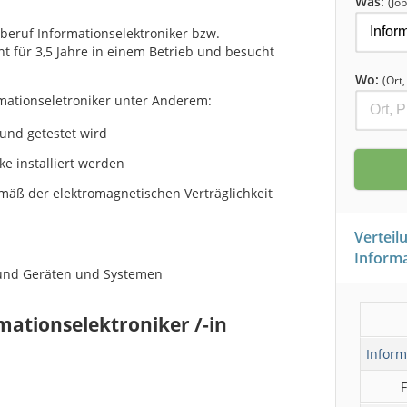
Was:
(Job
beruf Informationselektroniker bzw.
nt für 3,5 Jahre in einem Betrieb und besucht
Wo:
(Ort
mationseletroniker unter Anderem:
 und getestet wird
 installiert werden
äß der elektromagnetischen Verträglichkeit
Verteil
Informa
und Geräten und Systemen
mationselektroniker /-in
Inform
F