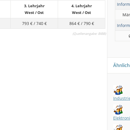
Inform
3. Lehrjahr
4. Lehrjahr
West
/
Ost
West
/
Ost
Män
793 €
/
740 €
864 €
/
790 €
Inform
(
Quellenangabe:
BIBB)
Ähnlich
Industri
Elektron