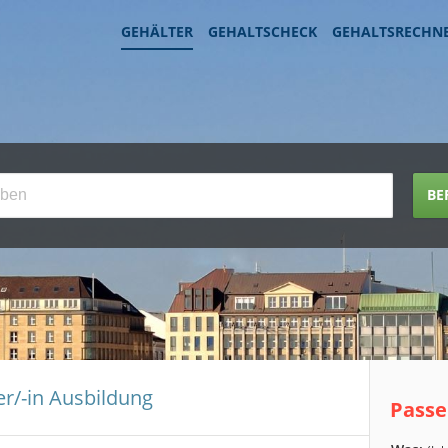
GEHÄLTER
GEHALTSCHECK
GEHALTSRECHN
BE
er/-in Ausbildung
Passe