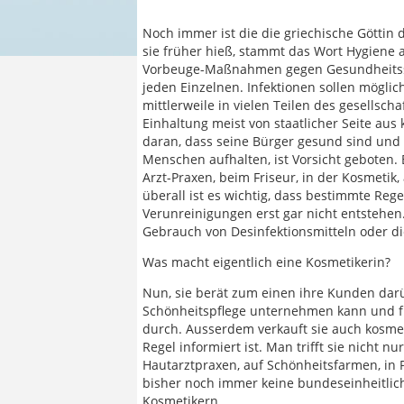
Noch immer ist die die griechische Göttin 
sie früher hieß, stammt das Wort Hygiene 
Vorbeuge-Maßnahmen gegen Gesundheitssc
jeden Einzelnen. Infektionen sollen möglich
mittlerweile in vielen Teilen des gesellsch
Einhaltung meist von staatlicher Seite aus k
daran, dass seine Bürger gesund sind und 
Menschen aufhalten, ist Vorsicht geboten. 
Arzt-Praxen, beim Friseur, in der Kosmetik
überall ist es wichtig, dass bestimmte Re
Verunreinigungen erst gar nicht entstehen
Gebrauch von Desinfektionsmitteln oder di
Was macht eigentlich eine Kosmetikerin?
Nun, sie berät zum einen ihre Kunden darü
Schönheitspflege unternehmen kann und fü
durch. Ausserdem verkauft sie auch kosmet
Regel informiert ist. Man trifft sie nicht n
Hautarztpraxen, auf Schönheitsfarmen, in
bisher noch immer keine bundeseinheitlic
Kosmetikern.