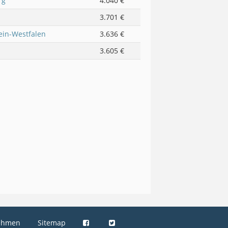
rg
4.040 €
3.701 €
in-Westfalen
3.636 €
3.605 €
ehmen
Sitemap