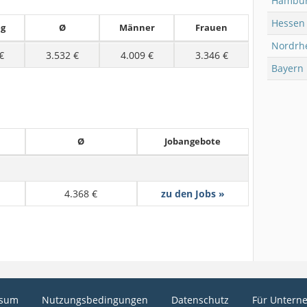
Hambu
Hessen
eg
Ø
Männer
Frauen
Nordrhe
€
3.532 €
4.009 €
3.346 €
Bayern
Ø
Jobangebote
4.368 €
zu den Jobs »
ssum
Nutzungsbedingungen
Datenschutz
Für Untern