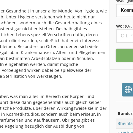
Was:
(Job
der Gesundheit in unser aller Munde. Von Hygieia, wie
ab. Unter Hygiene verstehen wir heute nicht nur
häden, sondern auch die Gesunderhaltung eines
Wo:
(Ort
st erst gar nicht entstehen. Deshalb gibt es
aftlichen Lebens speziell Vorschriften dafür, deren
ontrolliert werden, schließlich hat er ein Interesse
bleiben. Besonders an Orten, an denen sich viele
Egal, ob in Krankenhäusern, Alten- und Pflegeheimen,
, an bestimmten Arbeitsplätzen oder in Schulen,
geln eingehalten werden, damit mögliche
. Vorbeugend wirken dabei beispielsweise der
e Sterilisation von Werkzeugen.
ber, was man alles im Bereich der Körper- und
hrt diese dann gegebenenfalls auch gleich selber
ische Produkte, über deren Wirkungsweise sie in der
Bundes
ur in Kosmetikstudios, sondern auch beim Friseur, in
 Parfümerien und Kaufhäusern. Übrigens gibt es
Rheinla
he Regelung bezüglich der Ausbildung von