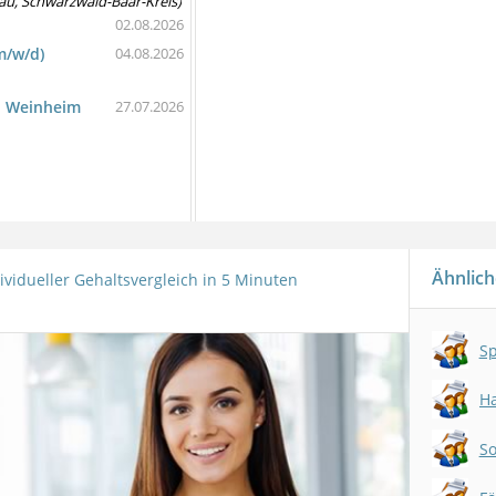
au, Schwarzwald-Baar-Kreis)
02.08.2026
m/w/d)
04.08.2026
in Weinheim
27.07.2026
Ähnlich
ividueller Gehaltsvergleich in 5 Minuten
Sp
So