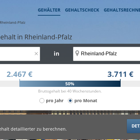
GEHÄLTER
GEHALTSCHECK
GEHALTSRECHN
Rheinland-Pfalz
ehalt in Rheinland-Pfalz
×
in
2.467 €
3.711 €
50%
Bruttogehalt bei 40 Wochenstunden.
pro Jahr
pro Monat
DET
halt detaillierter zu berechnen.