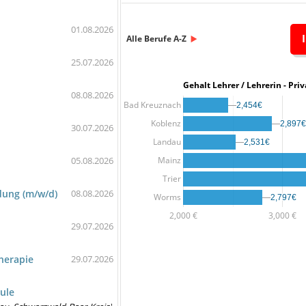
01.08.2026
Alle Berufe A-Z
25.07.2026
Gehalt Lehrer / Lehrerin -
08.08.2026
Bad Kreuznach
2,454€
2,454€
Koblenz
2,897€
2,897€
30.07.2026
Landau
2,531€
2,531€
Mainz
05.08.2026
Trier
dung (m/w/d)
08.08.2026
Worms
2,797€
2,797€
2,000 €
3,000 €
29.07.2026
herapie
29.07.2026
hule