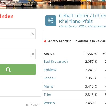
Gehalt Lehrer / Lehrer
finden
Rheinland-Pfalz
Datenbasis: 2062 Datensätze
×
Lehrer / Lehrerin - Privatschule in Deuts
×
Region
1. Quartil
Mi
Bad Kreuznach
2.057 €
Koblenz
2.241 €
Landau
2.353 €
Mainz
3.413 €
Trier
2.813 €
Worms
2.450 €
30.07.2026