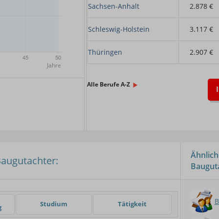
Sachsen-Anhalt
2.878 €
Schleswig-Holstein
3.117 €
Thüringen
2.907 €
x.
Alle Berufe A-Z
Ähnlich
augutachter:
Baugut
er
B
Studium
Tätigkeit
g