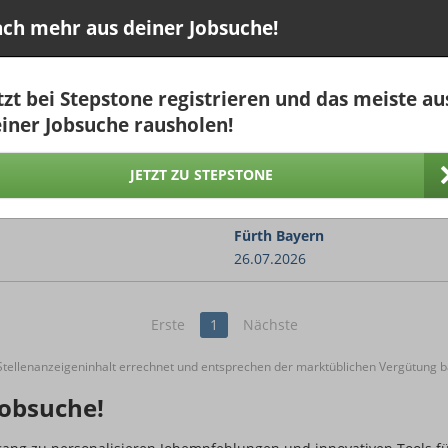
s)
Frankfurt am Main
28.07.2026
ch mehr aus deiner Jobsuche!
Nordrhein-Westfalen,
Deutschland
tzt bei Stepstone registrieren und das meiste au
25.07.2026
iner Jobsuche rausholen!
eurbau
Arnsberg Westfalen
ragwerkplanung mit beschränkter
04.08.2026
JETZT ZU STEPSTONE
Fürth Bayern
26.07.2026
Erste
1
Nächste
ellenanzeigeninhalt errechnet und entsprechen der marktüblichen Vergütung ba
obsuche!