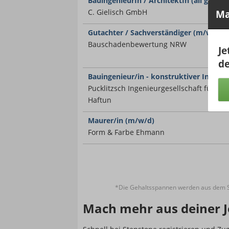
BauingenieurIn / ArchitektIn (all gender
C. Gielisch GmbH
Ma
Gutachter / Sachverständiger (m/w/d)
Bauschadenbewertung NRW
Je
de
Bauingenieur/in - konstruktiver Ingeni
Pucklitzsch Ingenieurgesellschaft für T
Haftun
Maurer/in (m/w/d)
Form & Farbe Ehmann
*Die Gehaltsspannen werden aus dem St
Mach mehr aus deiner J