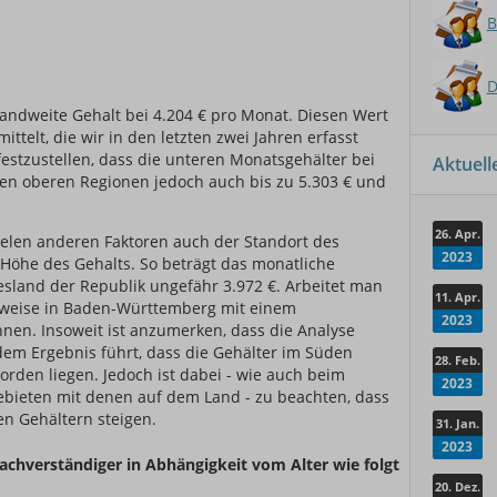
B
D
landweite Gehalt bei 4.204 € pro Monat. Diesen Wert
ttelt, die wir in den letzten zwei Jahren erfasst
festzustellen, dass die unteren Monatsgehälter bei
Aktuel
den oberen Regionen jedoch auch bis zu 5.303 € und
26. Apr.
ielen anderen Faktoren auch der Standort des
2023
e Höhe des Gehalts. So beträgt das monatliche
sland der Republik ungefähr 3.972 €. Arbeitet man
11. Apr.
sweise in Baden-Württemberg mit einem
2023
hnen. Insoweit ist anzumerken, dass die Analyse
em Ergebnis führt, dass die Gehälter im Süden
28. Feb.
rden liegen. Jedoch ist dabei - wie auch beim
2023
Gebieten mit denen auf dem Land - zu beachten, dass
en Gehältern steigen.
31. Jan.
2023
usachverständiger in Abhängigkeit vom Alter wie folgt
20. Dez.