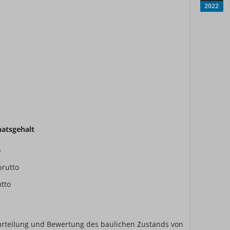
2022
atsgehalt
o
brutto
utto
eurteilung und Bewertung des baulichen Zustands von