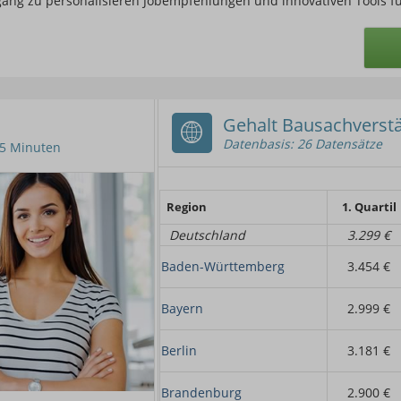
ugang zu personalisieren Jobempfehlungen und innovativen Tools f
Gehalt Bausachverst
Datenbasis: 26 Datensätze
n 5 Minuten
Region
1. Quartil
Deutschland
3.299 €
Baden-Württemberg
3.454 €
Bayern
2.999 €
Berlin
3.181 €
Brandenburg
2.900 €