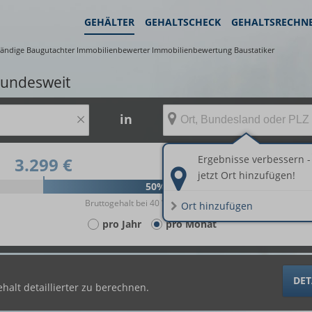
GEHÄLTER
GEHALTSCHECK
GEHALTSRECHN
tändige Baugutachter Immobilienbewerter Immobilienbewertung Baustatiker
bundesweit
×
in
Ergebnisse verbessern -
3.299 €
5.303 €
jetzt Ort hinzufügen!
50%
Bruttogehalt bei 40 Wochenstunden.
Ort hinzufügen
pro Jahr
pro Monat
DET
halt detaillierter zu berechnen.