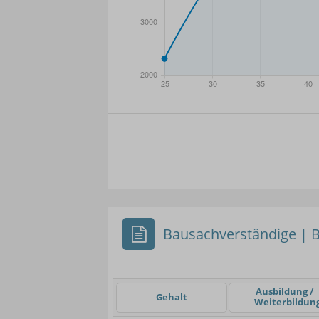
- Min.
Frauen / Männer
- Mittelwert
- Ma
Bausachverständige | B
Einsteigerin / Einsteig
Ausbildung /
Gehalt
Weiterbildun