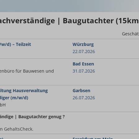
achverständige | Baugutachter (15km
Geschät
w/d) – Teilzeit
Würzburg
22.07.2026
Bad Essen
enbüro für Bauwesen und
31.07.2026
altung Hausverwaltung
Garbsen
iger (m/w/d)
26.07.2026
mbH
ändige | Baugutachter
genug ?
en GehaltsCheck.