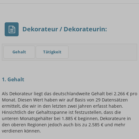
- Min.
Frauen / Männer
- Mittelwert
- Max.
Dekorateur / Dekorateurin:
Gehalt
Tätigkeit
Einsteigerin / Einsteiger
1. Gehalt
Als Dekorateur liegt das deutschlandweite Gehalt bei 2.266 € pro
Monat. Diesen Wert haben wir auf Basis von 29 Datensätzen
ermittelt, die wir in den letzten zwei Jahren erfasst haben.
Hinsichtlich der Gehaltsspanne ist festzustellen, dass die
unteren Monatsgehälter bei 1.885 € beginnen, Dekorateure in
den oberen Regionen jedoch auch bis zu 2.585 € und mehr
verdienen können.