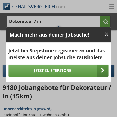
Dekorateur / in
Mach mehr aus deiner Jobsuche!
1.885 €
2.585 €
Ergebnisse verbessern -
jetzt Ort hinzufügen!
25%
50%
25%
Jetzt bei Stepstone registrieren und das
Bruttogehalt bei 40 Wochenstunden.
Ort hinzufügen
meiste aus deiner Jobsuche rausholen!
pro Jahr
pro Monat
JETZT ZU STEPSTONE
DETAILLIERTER GEHALTSVERGLEICH
9180
Jobangebote
für Dekorateur /
in (15km)
Innenarchitekt/in (m/w/d)
steinhoff einrichten + wohnen GmbH