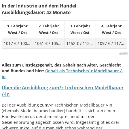
In der Industrie und dem Handel
Ausbildungsdauer: 42 Monate
1. Lehrjahr
2. Lehrjahr
3. Lehrjahr
4. Lehrjahr
West
/
Ost
West
/
Ost
West
/
Ost
West
/
Ost
1017 €
/
1002 €
1061 €
/
1059 €
1152 €
/
1120 €
1097 €
/
1177 €
(
BIBB)
Alles zum Einstiegsgehalt, das Gehalt nach Alter, Geschlecht
und Bundesland hier:
Gehalt als Technische/-r Modellbauer /-
in
.
Über die Ausbildung zum/r Technischen Modellbauer
/-in
Bei der Ausbildung zum/-r Technischen Modellbauer /-in
(ehemals Modellbaumechaniker) handelt es sich um einen
Handwerksberuf, der dementsprechend mit der
Gesellenprüfung abgeschlossen wird. Insgesamt gibt es drei
Schwerpunkte, auf die man sich schon während der