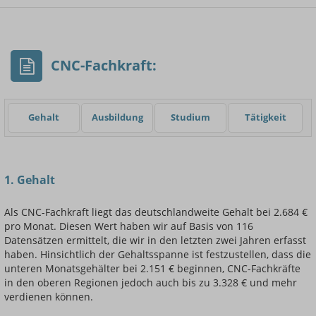
- Min.
Frauen / Männer
- Mittelwert
- Max.
CNC-Fachkraft:
Gehalt
Ausbildung
Studium
Tätigkeit
Einsteigerin / Einsteiger
1. Gehalt
Als CNC-Fachkraft liegt das deutschlandweite Gehalt bei 2.684 €
pro Monat. Diesen Wert haben wir auf Basis von 116
Datensätzen ermittelt, die wir in den letzten zwei Jahren erfasst
haben. Hinsichtlich der Gehaltsspanne ist festzustellen, dass die
unteren Monatsgehälter bei 2.151 € beginnen, CNC-Fachkräfte
in den oberen Regionen jedoch auch bis zu 3.328 € und mehr
verdienen können.