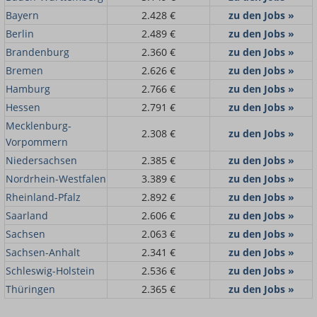
Bayern
2.428 €
zu den Jobs »
Berlin
2.489 €
zu den Jobs »
Brandenburg
2.360 €
zu den Jobs »
Bremen
2.626 €
zu den Jobs »
Hamburg
2.766 €
zu den Jobs »
Hessen
2.791 €
zu den Jobs »
Mecklenburg-
2.308 €
zu den Jobs »
Vorpommern
Niedersachsen
2.385 €
zu den Jobs »
Nordrhein-Westfalen
3.389 €
zu den Jobs »
Rheinland-Pfalz
2.892 €
zu den Jobs »
Saarland
2.606 €
zu den Jobs »
Sachsen
2.063 €
zu den Jobs »
Sachsen-Anhalt
2.341 €
zu den Jobs »
Schleswig-Holstein
2.536 €
zu den Jobs »
Thüringen
2.365 €
zu den Jobs »