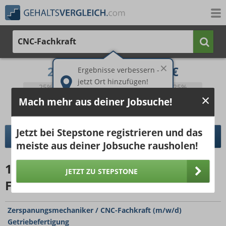
CNC-Fachkraft
2.151 €
3.328 €
Ergebnisse verbessern -
jetzt Ort hinzufügen!
25%
50%
25%
Bruttogehalt bei 40 Wochenstunden.
Mach mehr aus deiner Jobsuche!
Ort hinzufügen
pro Jahr
pro Monat
Jetzt bei Stepstone registrieren und das
DETAILLIERTER GEHALTSVERGLEICH
meiste aus deiner Jobsuche rausholen!
15745
Jobangebote
für CNC-
JETZT ZU STEPSTONE
Fachkraft (15km)
Zerspanungsmechaniker / CNC-Fachkraft (m/w/d)
Getriebefertigung