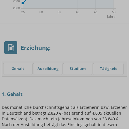
- Min.
Frauen / Männer
- Mittelwert
- Max.
Erziehung:
Gehalt
Ausbildung
Studium
Tätigkeit
Einsteigerin / Einsteiger
1. Gehalt
Das monatliche Durchschnittsgehalt als Erzieherin bzw. Erzieher
in Deutschland beträgt 2.820 € (basierend auf 4.005 aktuellen
Datensätzen). Das macht ein Jahreseinkommen von 33.840 €.
Nach der Ausbildung beträgt das Einstiegsgehalt in diesem