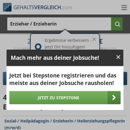
Erzieher / Erzieherin
2.433 €
3.285 €
Ergebnisse verbessern -
jetzt Ort hinzufügen!
25%
50%
25%
Mach mehr aus deiner Jobsuche!
Bruttogehalt bei 40 Wochenstunden.
Ort hinzufügen
pro Jahr
pro Monat
Jetzt bei Stepstone registrieren und das
DETAILLIERTER GEHALTSVERGLEICH
meiste aus deiner Jobsuche rausholen!
47487
Jobangebote
für Erzieher /
JETZT ZU STEPSTONE
Erzieherin (15km)
Sozial-/ Heilpädagogin / Erzieherin / Heilerziehungspflegerin
(m/w/d)