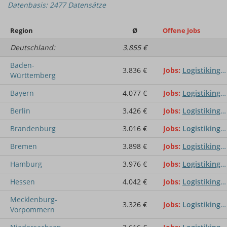
Datenbasis: 2477 Datensätze
Region
Ø
Offene Jobs
Deutschland:
3.855 €
Baden-
3.836 €
Jobs
Logistikingenieur / Logistikingenieurin
Württemberg
Bayern
4.077 €
Jobs
Logistikingenieur / Logistikingenieurin
Berlin
3.426 €
Jobs
Logistikingenieur / Logistikingenieurin
Brandenburg
3.016 €
Jobs
Logistikingenieur / Logistikingenieurin
Bremen
3.898 €
Jobs
Logistikingenieur / Logistikingenieurin
Hamburg
3.976 €
Jobs
Logistikingenieur / Logistikingenieurin
Hessen
4.042 €
Jobs
Logistikingenieur / Logistikingenieurin
Mecklenburg-
3.326 €
Jobs
Logistikingenieur / Logistikingenieurin
Vorpommern