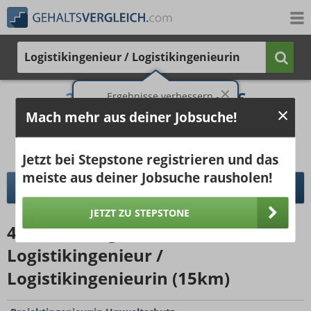
Logistikingenieur / Logistikingenieurin
2.984 €
5.143 €
Ergebnisse verbessern -
jetzt Ort hinzufügen!
Mach mehr aus deiner Jobsuche!
25%
50%
25%
Bruttogehalt bei 40 Wochenstunden.
Ort hinzufügen
pro Jahr
pro Monat
Jetzt bei Stepstone registrieren und das
meiste aus deiner Jobsuche rausholen!
DETAILLIERTER GEHALTSVERGLEICH
JETZT ZU STEPSTONE
40298
Jobangebote
für
Logistikingenieur /
Logistikingenieurin (15km)