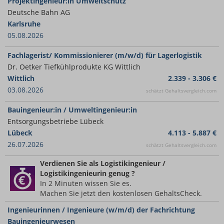
Projektingenieur:in Umweltschutz
Deutsche Bahn AG
Karlsruhe
05.08.2026
Fachlagerist/ Kommissionierer (m/w/d) für Lagerlogistik
Dr. Oetker Tiefkühlprodukte KG Wittlich
Wittlich
2.339 - 3.306 €
03.08.2026
schätzt Gehaltsvergleich.com
Bauingenieur:in / Umweltingenieur:in
Entsorgungsbetriebe Lübeck
Lübeck
4.113 - 5.887 €
26.07.2026
schätzt Gehaltsvergleich.com
Verdienen Sie
als Logistikingenieur /
Logistikingenieurin
genug ?
In 2 Minuten wissen Sie es.
Machen Sie jetzt den kostenlosen GehaltsCheck.
Ingenieurinnen / Ingenieure (w/m/d) der Fachrichtung
Bauingenieurwesen