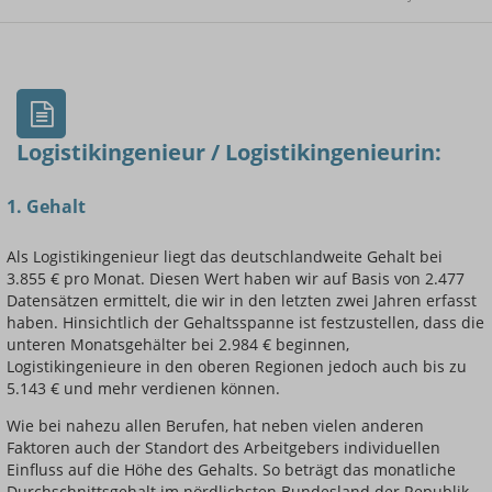
- Min.
Frauen / Männer
- Mittelwert
- Max.
Logistikingenieur / Logistikingenieurin:
1. Gehalt
Einsteigerin / Einsteiger
Als Logistikingenieur liegt das deutschlandweite Gehalt bei
3.855 € pro Monat. Diesen Wert haben wir auf Basis von 2.477
Datensätzen ermittelt, die wir in den letzten zwei Jahren erfasst
haben. Hinsichtlich der Gehaltsspanne ist festzustellen, dass die
unteren Monatsgehälter bei 2.984 € beginnen,
Logistikingenieure in den oberen Regionen jedoch auch bis zu
5.143 € und mehr verdienen können.
Wie bei nahezu allen Berufen, hat neben vielen anderen
Faktoren auch der Standort des Arbeitgebers individuellen
Einfluss auf die Höhe des Gehalts. So beträgt das monatliche
Durchschnittsgehalt im nördlichsten Bundesland der Republik