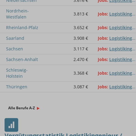
Niedersachsen
3.616 €
Jobs
Logistikingenieur / Logistikingenieurin
Nordrhein-
3.813 €
Jobs
Logistikingenieur / Logistikingenieurin
Westfalen
Rheinland-Pfalz
3.652 €
Jobs
Logistikingenieur / Logistikingenieurin
Saarland
3.908 €
Jobs
Logistikingenieur / Logistikingenieurin
Sachsen
3.117 €
Jobs
Logistikingenieur / Logistikingenieurin
Sachsen-Anhalt
2.470 €
Jobs
Logistikingenieur / Logistikingenieurin
Schleswig-
3.368 €
Jobs
Logistikingenieur / Logistikingenieurin
Holstein
Thüringen
3.087 €
Jobs
Logistikingenieur / Logistikingenieurin
Alle Berufe A-Z
Vergütungsstatistik Logistikingenieur /