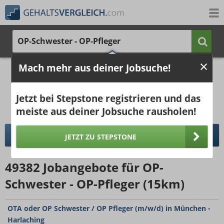
OP-Schwester - OP-Pfleger
Mach mehr aus deiner Jobsuche!
2.866 €
4.214 €
Ergebnisse verbessern -
jetzt Ort hinzufügen!
25%
50%
25%
Jetzt bei Stepstone registrieren und das
Bruttogehalt bei 40 Wochenstunden.
Ort hinzufügen
meiste aus deiner Jobsuche rausholen!
pro Jahr
pro Monat
DETAILLIERTER GEHALTSVERGLEICH
JETZT ZU STEPSTONE
49382
Jobangebote
für OP-
Schwester - OP-Pfleger (15km)
OTA oder OP Schwester / OP Pfleger (m/w/d) in München -
Harlaching