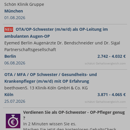
Schön Klinik Gruppe
München
01.08.2026
OTA/OP-Schwester (m/w/d) als OP-Leitung im
NEU
ambulanten Augen-OP
Eyemed Berlin Augenärzte Dr. Bendschneider und Dr. Sigal
Partnerschaftsgesellschaft
Berlin
2.742 - 4.032 €
06.08.2026
schätzt Gehaltsvergleich.com
OTA / MFA / OP Schwester / Gesundheits- und
Krankenpfleger (m/w/d) mit OP Erfahrung
beethoven5. 13 Klinik-Köln GmbH & Co. KG
Köln
3.871 - 4.065 €
25.07.2026
schätzt Gehaltsvergleich.com
Verdienen Sie
als OP-Schwester - OP-Pfleger
genug
?
In 2 Minuten wissen Sie es.
Machen Sie jetzt den kostenlosen GehaltsCheck.